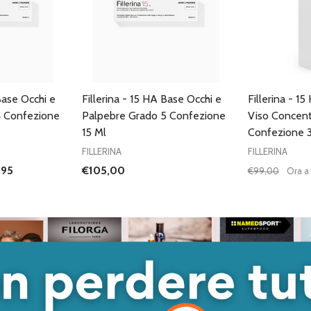
Base Occhi e
Fillerina - 15 HA Base Occhi e
Fillerina - 1
4 Confezione
Palpebre Grado 5 Confezione
Viso Concent
15 Ml
Confezione 
FILLERINA
FILLERINA
,95
€105,00
€99,00
Ora a
Quantità:
DIMINUISC
AUME