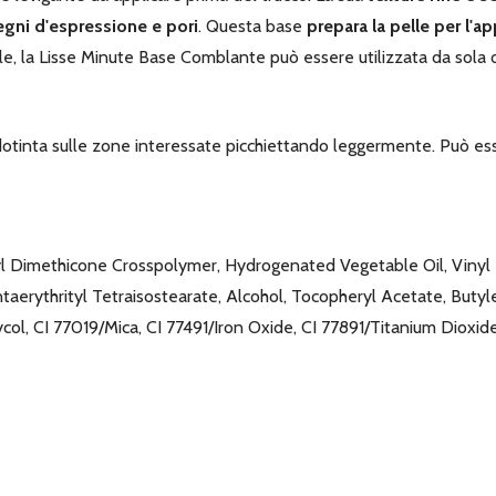
egni d'espressione e pori
. Questa base
prepara la pelle per l'a
pelle, la Lisse Minute Base Comblante può essere utilizzata da sola 
otinta sulle zone interessate picchiettando leggermente. Può esse
l Dimethicone Crosspolymer, Hydrogenated Vegetable Oil, Vinyl
taerythrityl Tetraisostearate, Alcohol, Tocopheryl Acetate, Butyle
ol, CI 77019/Mica, CI 77491/Iron Oxide, CI 77891/Titanium Dioxi