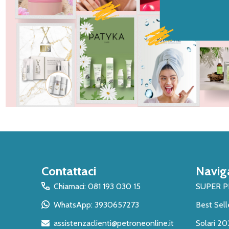
Inizio
Contattaci
Navig
del
piè
Chiamaci: 081 193 030 15
SUPER 
di
WhatsApp: 3930657273
Best Sell
pagina
assistenzaclienti@petroneonline.it
Solari 20