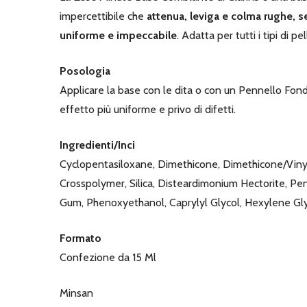
impercettibile che
attenua, leviga e colma rughe, s
uniforme e impeccabile
. Adatta per tutti i tipi di 
Posologia
Applicare la base con le dita o con un Pennello Fond
effetto più uniforme e privo di difetti.
Ingredienti/Inci
Cyclopentasiloxane, Dimethicone, Dimethicone/Viny
Crosspolymer, Silica, Disteardimonium Hectorite, Pen
Gum, Phenoxyethanol, Caprylyl Glycol, Hexylene Glyc
Formato
Confezione da 15 Ml
Minsan