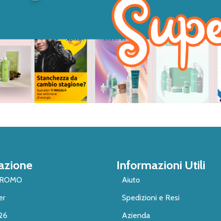
azione
Informazioni Utili
PROMO
Aiuto
er
Spedizioni e Resi
26
Azienda