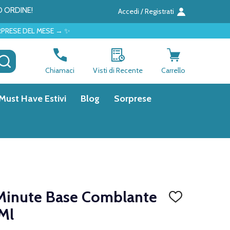
O ORDINE!
Accedi / Registrati
SE → ✨
CERCA
Chiamaci
Visti di Recente
Carrello
Must Have Estivi
Blog
Sorprese
e Minute Base Comblante
AGGIUNGI
ALLA
Ml
LISTA
DEI