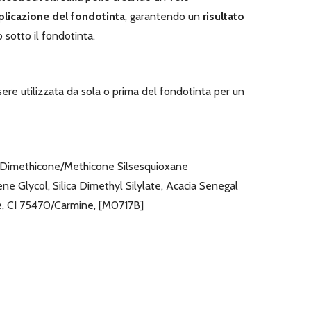
pplicazione del fondotinta
, garantendo un
risultato
o sotto il fondotinta.
re utilizzata da sola o prima del fondotinta per un
 Dimethicone/Methicone Silsesquioxane
ne Glycol, Silica Dimethyl Silylate, Acacia Senegal
de, CI 75470/Carmine, [M0717B]