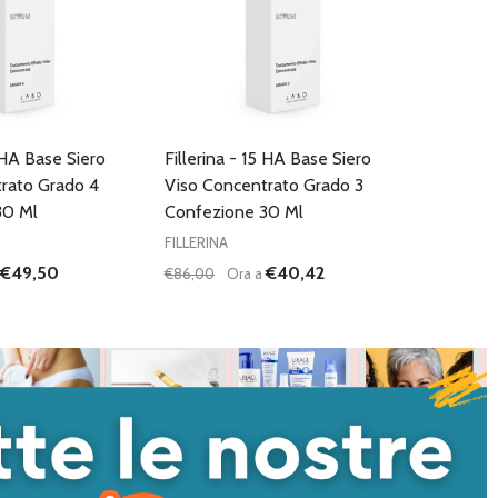
5 HA Base Siero
Fillerina - 15 HA Base Siero
rato Grado 4
Viso Concentrato Grado 3
30 Ml
Confezione 30 Ml
FILLERINA
€49,50
€40,42
€86,00
Ora a
Quantità:
I QUANTITÀ DI UNDEFINED
NTA QUANTITÀ DI UNDEFINED
DIMINUISCI QUANTITÀ DI UNDEFINED
AUMENTA QUANTITÀ DI UNDEFI
AGGIUNGI AL
AGGIUNGI AL
CARRELLO
CARRELLO