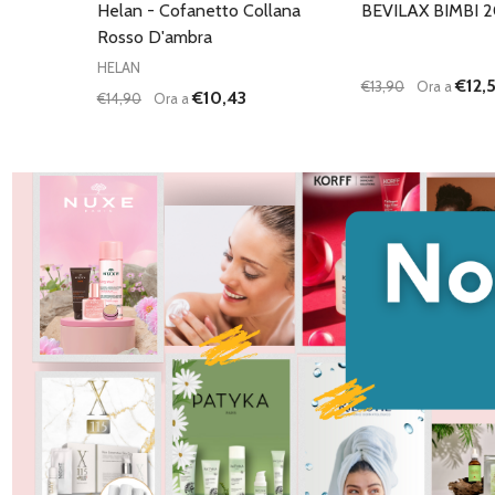
Helan - Cofanetto Collana
BEVILAX BIMBI 
Rosso D'ambra
HELAN
€12,5
€13,90
Ora a
€10,43
€14,90
Ora a
Quantità:
Quantità:
DIMINUISCI QUANTITÀ DI UNDEFINED
AUMENTA QUANTITÀ DI UNDEFINED
DIMINUISCI QU
AUMENTA
AGGIUNGI AL
AG
CARRELLO
C