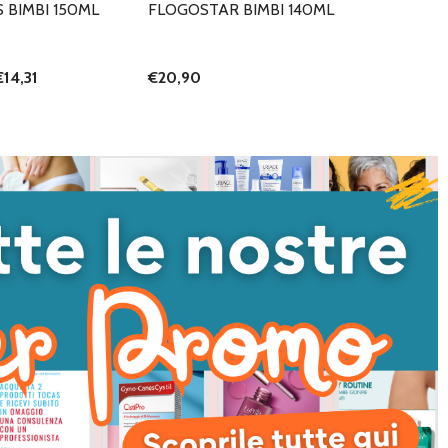
 BIMBI 150ML
FLOGOSTAR BIMBI 140ML
€14,31
€20,90
I QUANTITÀ DI UNDEFINED
NTA QUANTITÀ DI UNDEFINED
AGGIUNGI AL
CARRELLO