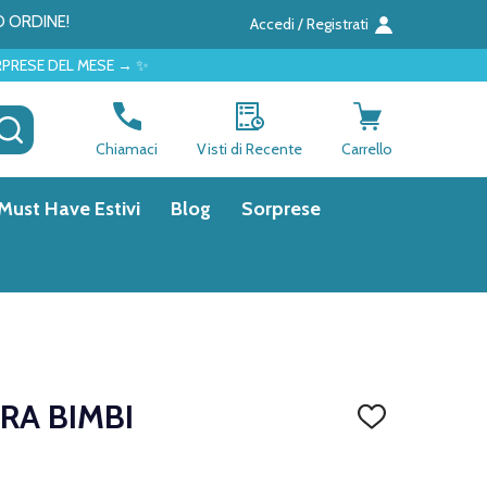
O ORDINE!
Accedi / Registrati
ESE → ✨
CERCA
Chiamaci
Visti di Recente
Carrello
Must Have Estivi
Blog
Sorprese
RA BIMBI
AGGIUNGI
ALLA
LISTA
DEI