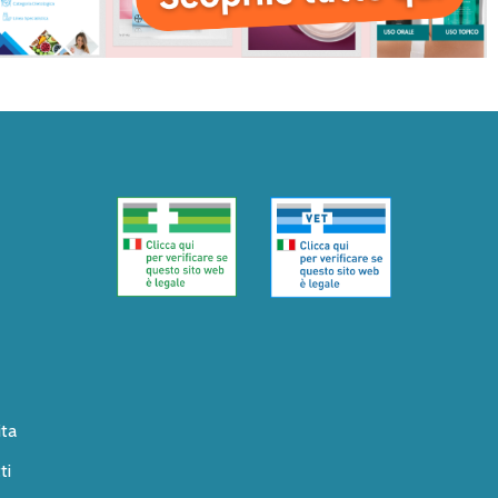
ita
ti