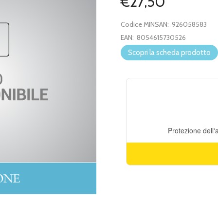
€27,50
Codice MINSAN:
926058583
EAN:
8054615730526
Scopri la scheda prodotto