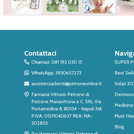
Inizio
Contattaci
Navig
del
piè
Chiamaci: 081 193 030 15
SUPER 
di
WhatsApp: 3930657273
Best Sell
pagina
assistenzaclienti@petroneonline.it
Solari 20
Farmacia Vittorio Petrone di
Dermoco
Petrone Mariavittoria e C. SRL Via
Medicina 
Portamedina 8, 80134 - Napoli NA
P.IVA: 01211040637 REA: NA-
Must Have
302855
Blog
Parafarmacia Vittorio Petrone di