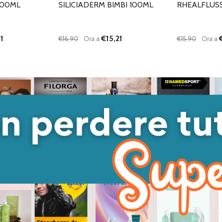
200ML
SILICIADERM BIMBI 100ML
RHEALFLUSS
1
€15,21
€16,90
Ora a
€15,90
Ora a
Quantità:
Quantità:
ANTITÀ DI UNDEFINED
 QUANTITÀ DI UNDEFINED
DIMINUISCI QUANTITÀ DI UNDEFINED
AUMENTA QUANTITÀ DI UNDEFINED
DIMINUISC
AUME
GIUNGI AL
AGGIUNGI AL
ARRELLO
CARRELLO