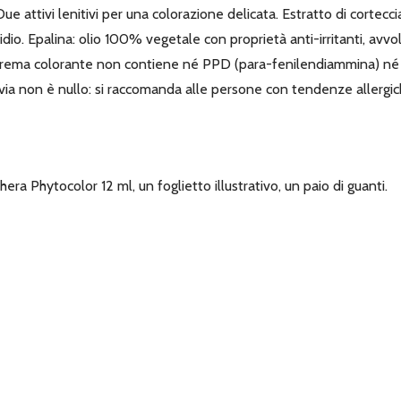
 Due attivi lenitivi per una colorazione delicata. Estratto di cortecc
idio. Epalina: olio 100% vegetale con proprietà anti-irritanti, avvo
crema colorante non contiene né PPD (para-fenilendiammina) né re
uttavia non è nullo: si raccomanda alle persone con tendenze allergic
a Phytocolor 12 ml, un foglietto illustrativo, un paio di guanti.