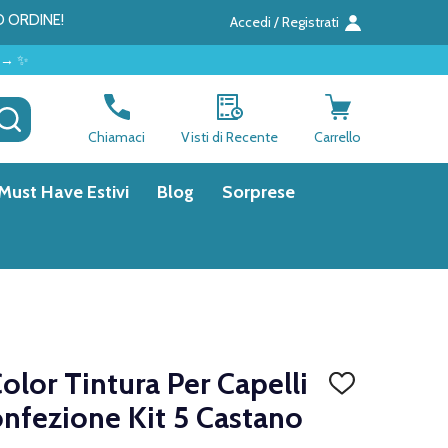
O ORDINE!
Accedi / Registrati
CERCA
Chiamaci
Visti di Recente
Carrello
Must Have Estivi
Blog
Sorprese
olor Tintura Per Capelli
AGGIUNGI
ALLA
nfezione Kit 5 Castano
LISTA
DEI