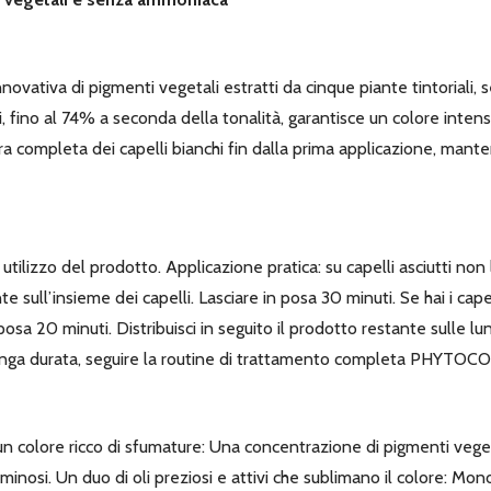
tiva di pigmenti vegetali estratti da cinque piante tintoriali, s
 fino al 74% a seconda della tonalità, garantisce un colore intens
ura completa dei capelli bianchi fin dalla prima applicazione, man
 utilizzo del prodotto. Applicazione pratica: su capelli asciutti non l
nte sull’insieme dei capelli. Lasciare in posa 30 minuti. Se hai i cap
in posa 20 minuti. Distribuisci in seguito il prodotto restante sulle 
unga durata, seguire la routine di trattamento completa PHYTOC
n colore ricco di sfumature: Una concentrazione di pigmenti vege
 luminosi. Un duo di oli preziosi e attivi che sublimano il colore: M