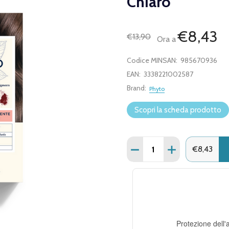
Chiaro
€8,43
€13,90
Ora a
Codice MINSAN:
985670936
EAN:
3338221002587
Brand:
Phyto
Scopri la scheda prodotto
Quantità:
DIMINUISCI QUANTITÀ D
AUMENTA QUANT
€8,43