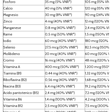
Fosforo
35 mg (5% VNR*)
105 mg (15% VNR
Calcio
40 mg (5% VNR*)
120 mg (15% VNR
Magnesio
30 mg (8% VNR*)
90 mg (24% VNR
Zinco
4 mg (40% VNR*)
12 mg (120% VNR
Manganese
0,8 mg (40% VNR*)
2,4 mg (120% VN
Rame
0,5 mg (50% VNR*)
1,5 mg (150% VNR
Iodio
60 mcg (40% VNR*)
180 mcg (120% V
Selenio
27,5 mcg (50% VNR*)
82,5 mcg (150% 
Molibdeno
20 mcg (40% VNR*)
60 mcg (120% VN
Cromo
16 mcg (40% VNR*)
48 mcg (120% VN
Vitamina A
400 mcg (50% VNR*)
1.200 mcg (150%
Tiamina (B1)
0,44 mg (40% VNR*)
1,32 mg (120% VN
Riboflavina (B2)
0,56 mg (40% VNR*)
1,68 mg (120% VN
Niacina (B3)
6,4 mg (40% VNR*)
19,2 mg (120% VN
Acido pantotenico (B5)
2,4 mg (40% VNR*)
7,2 mg (120% VNR
Vitamina B6
1,4 mg (100% VNR*)
4,2 mg (300% VN
Vitamina B12
2,5 mcg (100% VNR*)
7,5 mcg (300% V