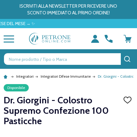
ISCRIVITI ALLA NEWSLETTER PER RICEVERE UNO
SCONTO IMMEDIATO AL PRIMO ORDINE!
MESE → ✨
MENU
Ricerca
CE
Integratori
Integratori Difese Immunitarie
Dr. Giorgini - Colostr
Disponibile
Dr. Giorgini - Colostro
AGGI
ALLA
Supremo Confezione 100
LISTA
DEI
Pasticche
DESID