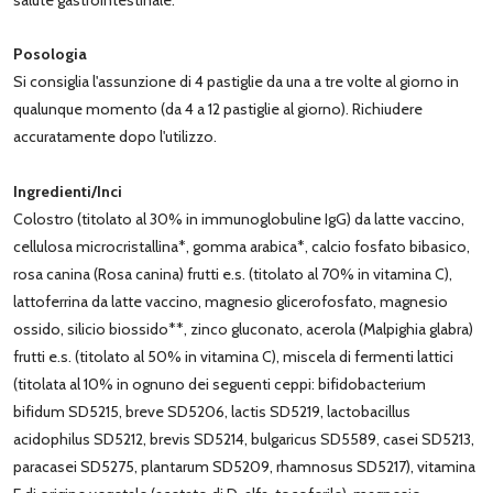
Posologia
Si consiglia l'assunzione di 4 pastiglie da una a tre volte al giorno in
qualunque momento (da 4 a 12 pastiglie al giorno). Richiudere
accuratamente dopo l'utilizzo.
Ingredienti/Inci
Colostro (titolato al 30% in immunoglobuline IgG) da latte vaccino,
cellulosa microcristallina*, gomma arabica*, calcio fosfato bibasico,
rosa canina (Rosa canina) frutti e.s. (titolato al 70% in vitamina C),
lattoferrina da latte vaccino, magnesio glicerofosfato, magnesio
ossido, silicio biossido**, zinco gluconato, acerola (Malpighia glabra)
frutti e.s. (titolato al 50% in vitamina C), miscela di fermenti lattici
(titolata al 10% in ognuno dei seguenti ceppi: bifidobacterium
bifidum SD5215, breve SD5206, lactis SD5219, lactobacillus
acidophilus SD5212, brevis SD5214, bulgaricus SD5589, casei SD5213,
paracasei SD5275, plantarum SD5209, rhamnosus SD5217), vitamina