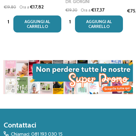
DR. GIORGINI
€17,82
€19,80
Ora a
€17,37
€19,30
Ora a
€75
Quantità:
Quantità:
AGGIUNGI AL
AGGIUNGI AL
CARRELLO
CARRELLO
Inizio
Contattaci
del
Chiamaci: 081 193 030 15