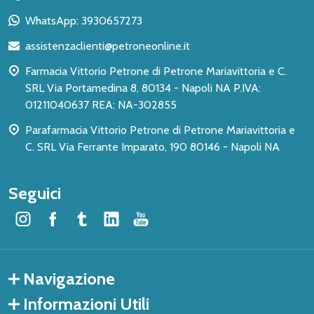
piè
WhatsApp: 3930657273
di
assistenzaclienti@petroneonline.it
pagina
Farmacia Vittorio Petrone di Petrone Mariavittoria e C.
SRL Via Portamedina 8, 80134 - Napoli NA P.IVA:
01211040637 REA: NA-302855
Parafarmacia Vittorio Petrone di Petrone Mariavittoria e
C. SRL Via Ferrante Imparato, 190 80146 - Napoli NA
Seguici
Navigazione
Informazioni Utili