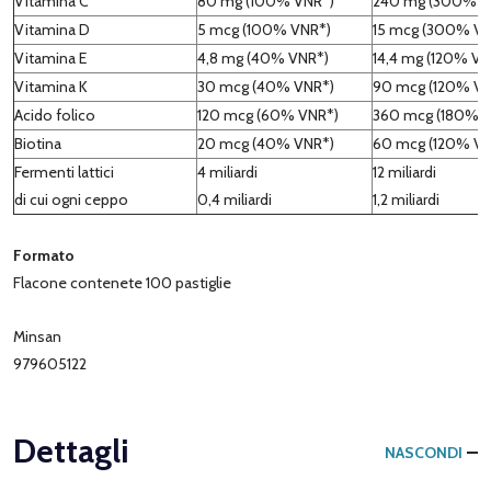
Vitamina C
80 mg (100% VNR*)
240 mg (300% V
Vitamina D
5 mcg (100% VNR*)
15 mcg (300% VN
Vitamina E
4,8 mg (40% VNR*)
14,4 mg (120% VN
Vitamina K
30 mcg (40% VNR*)
90 mcg (120% VN
Acido folico
120 mcg (60% VNR*)
360 mcg (180% 
Biotina
20 mcg (40% VNR*)
60 mcg (120% VN
Fermenti lattici
4 miliardi
12 miliardi
di cui ogni ceppo
0,4 miliardi
1,2 miliardi
Formato
Flacone contenete 100 pastiglie
Minsan
979605122
Dettagli
NASCONDI