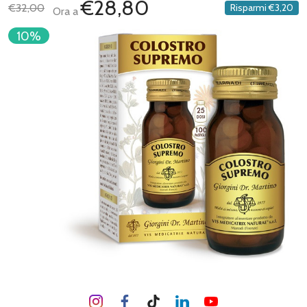
€28,80
€32,00
Risparmi
€3,20
Ora a
10%