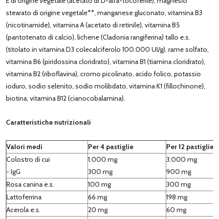
E di origine vegetale (acetato di D-alfa-tocoferile), magnesio
stearato di origine vegetale**, manganese gluconato, vitamina B3
(nicotinamide), vitamina A (acetato di retinile), vitamina B5
(pantotenato di calcio), lichene (Cladonia rangiferina) tallo e.s.
(titolato in vitamina D3 colecalciferolo 100.000 UI/g), rame solfato,
vitamina B6 (piridossina cloridrato), vitamina B1 (tiamina cloridrato),
vitamina B2 (riboflavina), cromo picolinato, acido folico, potassio
ioduro, sodio selenito, sodio molibdato, vitamina K1 (fillochinone),
biotina, vitamina B12 (cianocobalamina).
Caratteristiche nutrizionali
Valori medi
Per 4 pastiglie
Per 12 pastiglie
Colostro di cui
1.000 mg
3.000 mg
- IgG
300 mg
900 mg
Rosa canina e.s.
100 mg
300 mg
Lattoferrina
66 mg
198 mg
Acerola e.s.
20 mg
60 mg