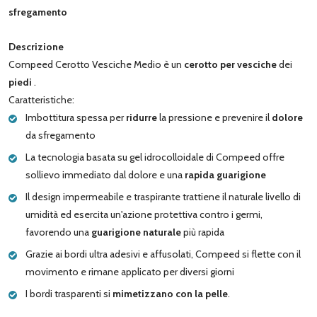
sfregamento
Descrizione
Compeed Cerotto Vesciche Medio è un
cerotto per vesciche
dei
piedi
.
Caratteristiche:
Imbottitura spessa per
ridurre
la pressione e prevenire il
dolore
da sfregamento
La tecnologia basata su gel idrocolloidale di Compeed offre
sollievo immediato dal dolore e una
rapida guarigione
Il design impermeabile e traspirante trattiene il naturale livello di
umidità ed esercita un'azione protettiva contro i germi,
favorendo una
guarigione naturale
più rapida
Grazie ai bordi ultra adesivi e affusolati, Compeed si flette con il
movimento e rimane applicato per diversi giorni
I bordi trasparenti si
mimetizzano con la pelle
.