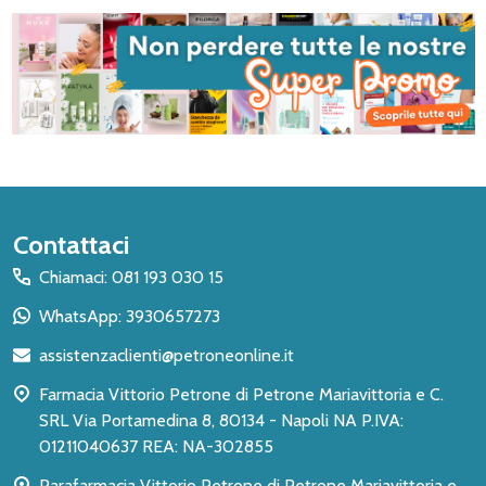
Inizio
Contattaci
del
Chiamaci: 081 193 030 15
piè
WhatsApp: 3930657273
di
assistenzaclienti@petroneonline.it
pagina
Farmacia Vittorio Petrone di Petrone Mariavittoria e C.
SRL Via Portamedina 8, 80134 - Napoli NA P.IVA:
01211040637 REA: NA-302855
Parafarmacia Vittorio Petrone di Petrone Mariavittoria e