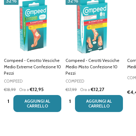
32%
32%
Compeed - Cerotto Vesciche
Compeed - Cerotti Vesciche
Comp
Medio Extreme Confezione 10
Medio Misto Confezione 10
Medi
Pezzi
Pezzi
COM
COMPEED
COMPEED
€12,95
€12,27
€18,99
Ora a
€17,99
Ora a
€4,
Quantità:
Quantità:
AGGIUNGI AL
AGGIUNGI AL
CARRELLO
CARRELLO