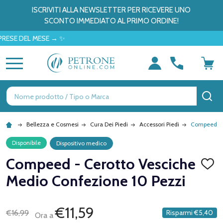
ISCRIVITI ALLA NEWSLETTER PER RICEVERE UNO
SCONTO IMMEDIATO AL PRIMO ORDINE!
DEL MESE → ✨
MENU
Ricerca
CE
Bellezza e Cosmesi
Cura Dei Piedi
Accessori Piedi
Compeed - C
Disponibile
Dispositivo medico
Compeed - Cerotto Vesciche
AGGI
ALLA
Medio Confezione 10 Pezzi
LISTA
DEI
DESID
€11,59
€16,99
Risparmi
€5,40
Ora a