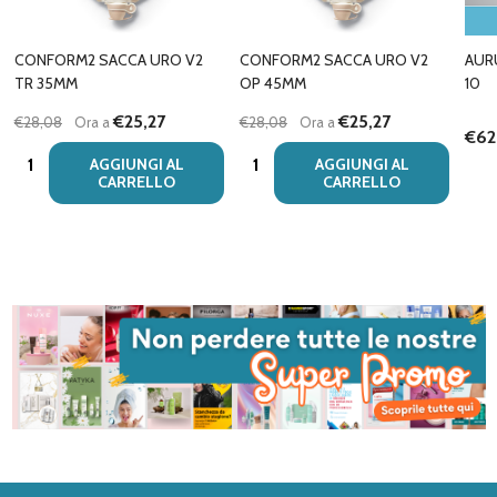
CONFORM2 SACCA URO V2
CONFORM2 SACCA URO V2
AUR
TR 35MM
OP 45MM
10
€25,27
€25,27
€28,08
Ora a
€28,08
Ora a
€62
Quantità:
Quantità:
AGGIUNGI AL
AGGIUNGI AL
CARRELLO
CARRELLO