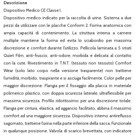
Descrizione
Dispositivo Medico CE Classe I.
Dispositivo medico indicato per la raccolta di urine. Sistema a due
pezzi da utilizzare con le placche Conform 2. Forma anatomica con
ampia capacità di contenimento. La struttura interna a camere
multiple mantiene la forma ed evita lo sciabordio per massima
discrezione e comfort durante l'utilizzo. Pellicola laminata a 5 strati
Quiet Film, anti-fruscio, anti-odore, morbida e delicata al contatto
con la cute. Rivestimento in T.N.T. (tessuto non tessuto) Comfort
Wear (solo lato corpo nella versione trasparente) non trattiene
l'umidità, morbido, traspirante e si asciuga facilmente. Color pelle per
maggior discrezione. Flangia per il fissaggio alla placca in materiale
polimerico plastico, con doppia sicurezza laterale, ultraflessibile per
massima sicurezza. Profilo ridottissimo per una discrezione totale.
Flangia per cintura, elastica, ad aggancio facilitato, abbina il massimo
comfort ad una maggiore sicurezza. Dispositivo interno antireflusso
sagomato, trattiene l'urina nella parte inferiore della sacca. Funzionale
in qualunque posizione. Valvola di scarico brevettata, con indicatore