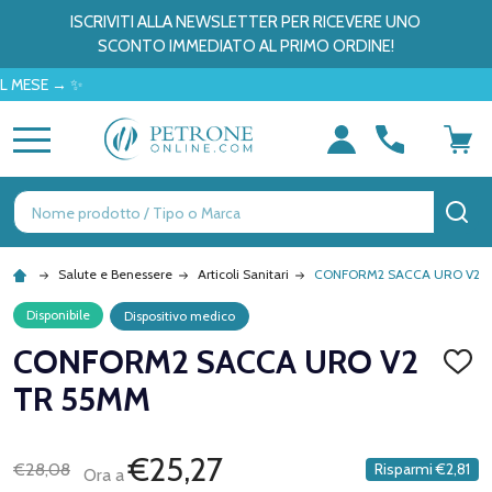
ISCRIVITI ALLA NEWSLETTER PER RICEVERE UNO
SCONTO IMMEDIATO AL PRIMO ORDINE!
E → ✨
MENU
Ricerca
CE
Salute e Benessere
Articoli Sanitari
CONFORM2 SACCA URO V2 
Disponibile
Dispositivo medico
CONFORM2 SACCA URO V2
AGGI
ALLA
TR 55MM
LISTA
DEI
DESID
€25,27
€28,08
Risparmi
€2,81
Ora a