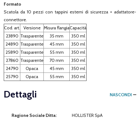
Formato
Scatola da 10 pezzi con tappini esterni di sicurezza + adattatore-
connettore.
Cod. art.
Versione
Misura flangia
Capacità
23890
Trasparente
35 mm
350 ml
24890
Trasparente
45 mm
350 ml
25890
Trasparente
55 mm
350 ml
27860
Trasparente
70 mm
350 ml
24790
Opaca
45 mm
350 ml
25790
Opaca
55 mm
350 ml
Dettagli
NASCONDI
Ragione Sociale Ditta:
HOLLISTER SpA