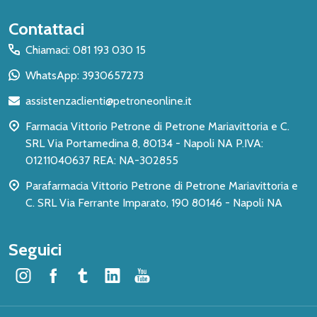
Inizio
Contattaci
del
Chiamaci: 081 193 030 15
piè
WhatsApp: 3930657273
di
assistenzaclienti@petroneonline.it
pagina
Farmacia Vittorio Petrone di Petrone Mariavittoria e C.
SRL Via Portamedina 8, 80134 - Napoli NA P.IVA:
01211040637 REA: NA-302855
Parafarmacia Vittorio Petrone di Petrone Mariavittoria e
C. SRL Via Ferrante Imparato, 190 80146 - Napoli NA
Seguici