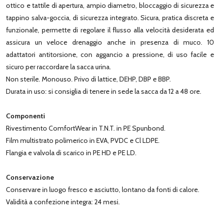
ottico e tattile di apertura, ampio diametro, bloccaggio di sicurezza e
tappino salva-goccia, di sicurezza integrato. Sicura, pratica discreta e
funzionale, permette di regolare il flusso alla velocità desiderata ed
assicura un veloce drenaggio anche in presenza di muco. 10
adattatori antitorsione, con aggancio a pressione, di uso facile e
sicuro per raccordare la sacca urina.
Non sterile. Monouso. Privo di lattice, DEHP, DBP e BBP.
Durata in uso: si consiglia di tenere in sede la sacca da 12 a 48 ore.
Componenti
Rivestimento ComfortWear in T.N.T. in PE Spunbond.
Film multistrato polimerico in EVA, PVDC e Cl LDPE.
Flangia e valvola di scarico in PE HD e PE LD.
Conservazione
Conservare in luogo fresco e asciutto, lontano da fonti di calore.
Validità a confezione integra: 24 mesi.