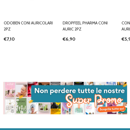
ODOBEN CONI AURICOLARI
DROPFEEL PHARMA CONI
CON
2PZ
AURIC 2PZ
AUR
€7,10
€6,90
€5,