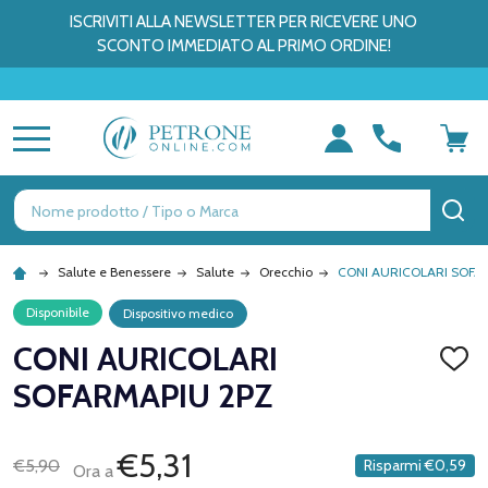
ISCRIVITI ALLA NEWSLETTER PER RICEVERE UNO
SCONTO IMMEDIATO AL PRIMO ORDINE!
MENU
Ricerca
CE
Salute e Benessere
Salute
Orecchio
CONI AURICOLARI SOFA
Disponibile
Dispositivo medico
CONI AURICOLARI
AGGI
ALLA
SOFARMAPIU 2PZ
LISTA
DEI
DESID
€5,31
€5,90
Risparmi
€0,59
Ora a