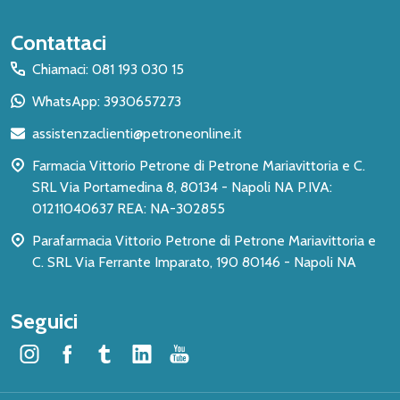
Inizio
Contattaci
del
Chiamaci: 081 193 030 15
piè
WhatsApp: 3930657273
di
assistenzaclienti@petroneonline.it
pagina
Farmacia Vittorio Petrone di Petrone Mariavittoria e C.
SRL Via Portamedina 8, 80134 - Napoli NA P.IVA:
01211040637 REA: NA-302855
Parafarmacia Vittorio Petrone di Petrone Mariavittoria e
C. SRL Via Ferrante Imparato, 190 80146 - Napoli NA
Seguici