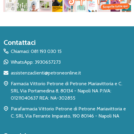
Inizio
Contattaci
del
Chiamaci: 081 193 030 15
piè
WhatsApp: 3930657273
di
assistenzaclienti@petroneonline.it
pagina
Farmacia Vittorio Petrone di Petrone Mariavittoria e C.
SRL Via Portamedina 8, 80134 - Napoli NA P.IVA:
01211040637 REA: NA-302855
Parafarmacia Vittorio Petrone di Petrone Mariavittoria e
C. SRL Via Ferrante Imparato, 190 80146 - Napoli NA