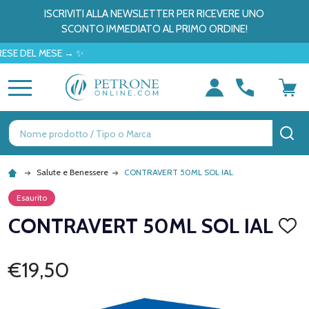
ISCRIVITI ALLA NEWSLETTER PER RICEVERE UNO
SCONTO IMMEDIATO AL PRIMO ORDINE!
EL MESE → ✨
MENU
Ricerca
CE
Salute e Benessere
CONTRAVERT 50ML SOL IAL
Esaurito
CONTRAVERT 50ML SOL IAL
AGGI
ALLA
LISTA
DEI
€19,50
DESID