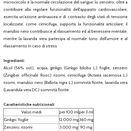
microcircolo e la normale circolazione del sangue; lo zenzero, oltre a
contribuire alla regolare funzionalità dell'apparato cardiovascolare,
esercita un'azione antinausea e di contrasto degli stati di tensione
localizzate, come cimicifuga, supporta la funzionalità articolare; il
marrubio nero contribuisce al rilassamento ed al benessere mentale,
mentre la lavanda vera partecipa al normale tono dell'umore e al
rilassamento in caso di stress.
Ingredienti
Alcol (56% vol.), acqua, ginkgo (Ginkgo biloba L.) foglie, zenzero
(Zingiber officinale Rosc.) rizomi, cimicifuga (Actaea racemosa L.)
rizomi, marrubio nero (Ballota nigra L.) sommità fiorite, lavanda vera
(Lavandula vera DC.) sommità fiorite.
Caratteristiche nutrizionali
Valori medi
per 100 ml
per 3 ml
Ginkgo, foglie
12.000 mg
360 mg
Zenzero, rizomi
3.000 mg
90 mg