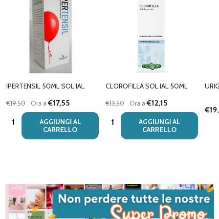
IPERTENSIL 50ML SOL IAL
CLOROFILLA SOL IAL 50ML
URI
€17,55
€12,15
€19,50
Ora a
€13,50
Ora a
€19
Quantità:
Quantità:
AGGIUNGI AL
AGGIUNGI AL
CARRELLO
CARRELLO