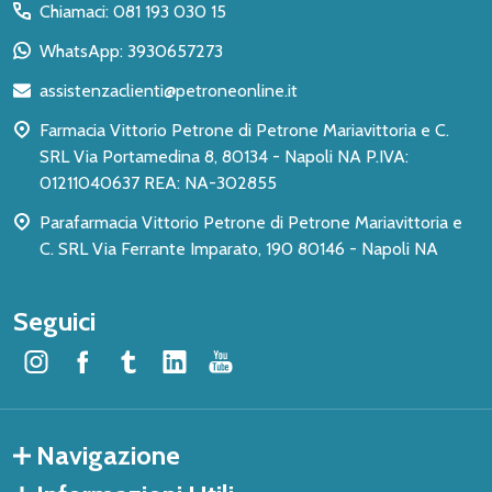
del
Chiamaci: 081 193 030 15
piè
WhatsApp: 3930657273
di
assistenzaclienti@petroneonline.it
pagina
Farmacia Vittorio Petrone di Petrone Mariavittoria e C.
SRL Via Portamedina 8, 80134 - Napoli NA P.IVA:
01211040637 REA: NA-302855
Parafarmacia Vittorio Petrone di Petrone Mariavittoria e
C. SRL Via Ferrante Imparato, 190 80146 - Napoli NA
Seguici
Navigazione