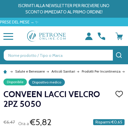
ISCRIVITI ALLA NEWSLETTER PER RICEVERE UNO
SCONTO IMMEDIATO AL PRIMO ORDINE!
E DEL MESE → ✨
MENU
Ricerca
CE
Salute e Benessere
Articoli Sanitari
Prodotti Per Incontinenza
Disponibile
Dispositivo medico
CONVEEN LACCI VELCRO
AGGI
ALLA
2PZ 5050
LISTA
DEI
DESID
€5,82
€6,47
Risparmi
€0,65
Ora a