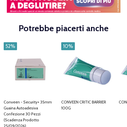
Potrebbe piacerti anche
52%
10%
Conveen - Security+ 35mm
CONVEEN CRITIC BARRIER
CON
Guaina Autoadesiva
100G
Confezione 30 Pezzi
(Scadenza Prodotto
25/09/2026)