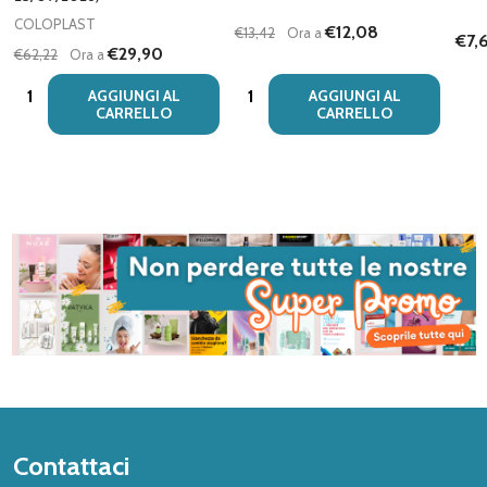
COLOPLAST
€12,08
€13,42
Ora a
€7,
€29,90
€62,22
Ora a
Quantità:
Quantità:
AGGIUNGI AL
AGGIUNGI AL
CARRELLO
CARRELLO
Inizio
Contattaci