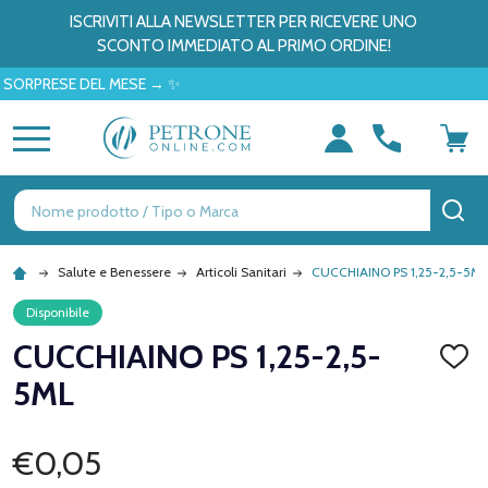
ISCRIVITI ALLA NEWSLETTER PER RICEVERE UNO
SCONTO IMMEDIATO AL PRIMO ORDINE!
PRESE DEL MESE → ✨
MENU
Ricerca
CE
Salute e Benessere
Articoli Sanitari
CUCCHIAINO PS 1,25-2,5-5ML
Disponibile
CUCCHIAINO PS 1,25-2,5-
AGGI
ALLA
5ML
LISTA
DEI
DESID
€0,05