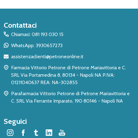
Inizio
Contattaci
del
Chiamaci: 081 193 030 15
piè
WhatsApp: 3930657273
di
assistenzaclienti@petroneonline.it
pagina
Farmacia Vittorio Petrone di Petrone Mariavittoria e C.
SRL Via Portamedina 8, 80134 - Napoli NA P.IVA:
01211040637 REA: NA-302855
Parafarmacia Vittorio Petrone di Petrone Mariavittoria e
C. SRL Via Ferrante Imparato, 190 80146 - Napoli NA
Seguici