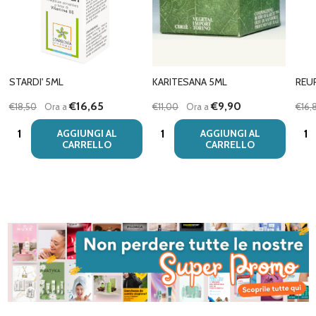
STARDI' 5ML
KARITESANA 5ML
REU
€16,65
€9,90
€18,50
Ora a
€11,00
Ora a
€16,
Quantità:
Quantità:
Quan
AGGIUNGI AL
AGGIUNGI AL
CARRELLO
CARRELLO