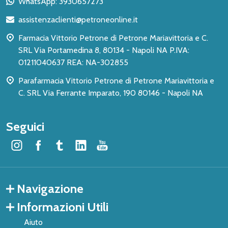
WhatsApp: 3930657273
di
assistenzaclienti@petroneonline.it
pagina
Farmacia Vittorio Petrone di Petrone Mariavittoria e C.
SRL Via Portamedina 8, 80134 - Napoli NA P.IVA:
01211040637 REA: NA-302855
Parafarmacia Vittorio Petrone di Petrone Mariavittoria e
C. SRL Via Ferrante Imparato, 190 80146 - Napoli NA
Seguici
Navigazione
Informazioni Utili
Aiuto