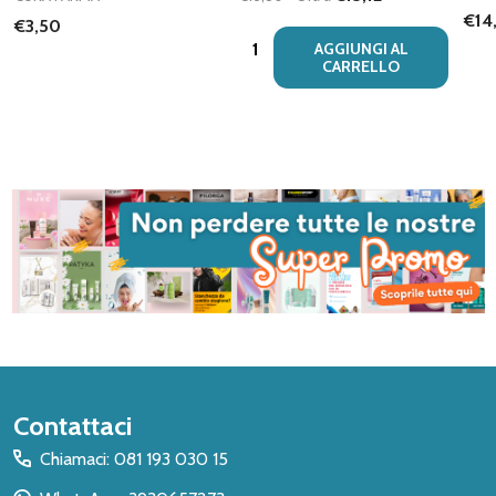
€14
€3,50
Quantità:
AGGIUNGI AL
CARRELLO
Inizio
Contattaci
del
Chiamaci: 081 193 030 15
piè