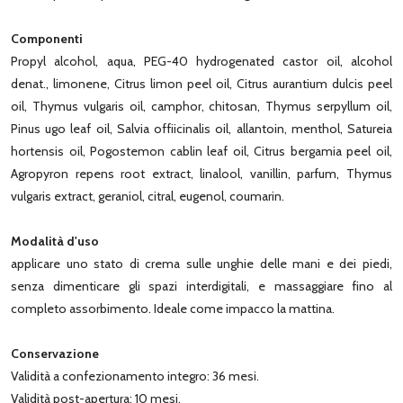
Componenti
Propyl alcohol, aqua, PEG-40 hydrogenated castor oil, alcohol
denat., limonene, Citrus limon peel oil, Citrus aurantium dulcis peel
oil, Thymus vulgaris oil, camphor, chitosan, Thymus serpyllum oil,
Pinus ugo leaf oil, Salvia offiicinalis oil, allantoin, menthol, Satureia
hortensis oil, Pogostemon cablin leaf oil, Citrus bergamia peel oil,
Agropyron repens root extract, linalool, vanillin, parfum, Thymus
vulgaris extract, geraniol, citral, eugenol, coumarin.
Modalità d'uso
applicare uno stato di crema sulle unghie delle mani e dei piedi,
senza dimenticare gli spazi interdigitali, e massaggiare fino al
completo assorbimento. Ideale come impacco la mattina.
Conservazione
Validità a confezionamento integro: 36 mesi.
Validità post-apertura: 10 mesi.