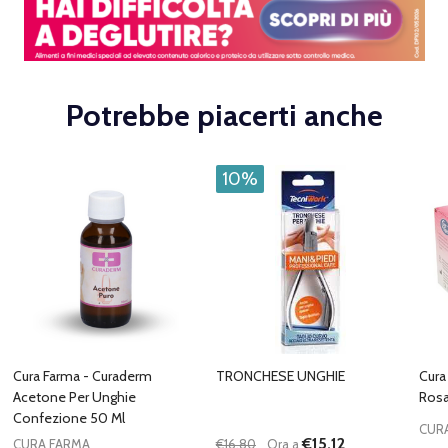
Potrebbe piacerti anche
10%
Cura Farma - Curaderm
TRONCHESE UNGHIE
Cura
Acetone Per Unghie
Rosa
Confezione 50 Ml
CUR
€15,12
€16,80
Ora a
CURA FARMA