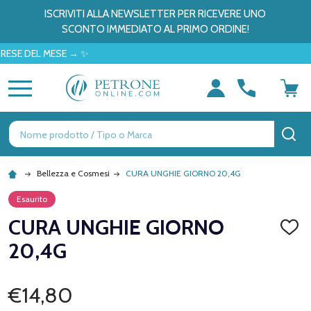
ISCRIVITI ALLA NEWSLETTER PER RICEVERE UNO
SCONTO IMMEDIATO AL PRIMO ORDINE!
DEL MESE → ✨
MENU
Ricerca
CE
Bellezza e Cosmesi
CURA UNGHIE GIORNO 20,4G
Esaurito
CURA UNGHIE GIORNO
AGGI
ALLA
20,4G
LISTA
DEI
DESID
€14,80