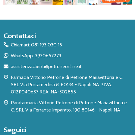
Inizio
Contattaci
del
Chiamaci: 081 193 030 15
piè
WhatsApp: 3930657273
di
assistenzaclienti@petroneonline.it
pagina
Farmacia Vittorio Petrone di Petrone Mariavittoria e C.
SRL Via Portamedina 8, 80134 - Napoli NA P.IVA:
01211040637 REA: NA-302855
Parafarmacia Vittorio Petrone di Petrone Mariavittoria e
C. SRL Via Ferrante Imparato, 190 80146 - Napoli NA
Seguici