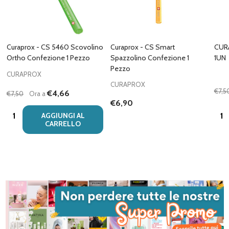
Curaprox - CS 5460 Scovolino
Curaprox - CS Smart
CUR
Ortho Confezione 1 Pezzo
Spazzolino Confezione 1
1UN
Pezzo
CURAPROX
CURAPROX
€7,5
€4,66
€7,50
Ora a
€6,90
Quantità:
Quan
AGGIUNGI AL
CARRELLO