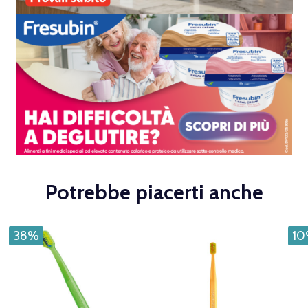
Potrebbe piacerti anche
38%
1