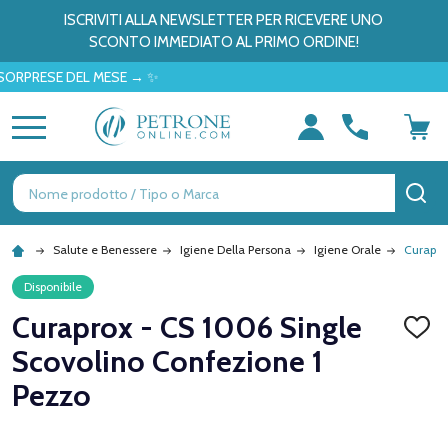
ISCRIVITI ALLA NEWSLETTER PER RICEVERE UNO
SCONTO IMMEDIATO AL PRIMO ORDINE!
ESE DEL MESE → ✨
MENU
Ricerca
CE
Salute e Benessere
Igiene Della Persona
Igiene Orale
Curapro
Disponibile
Curaprox - CS 1006 Single
AGGI
ALLA
Scovolino Confezione 1
LISTA
DEI
Pezzo
DESID