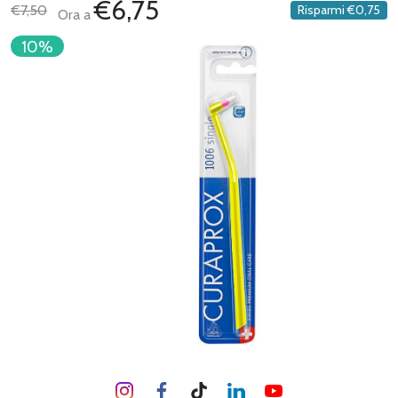
€6,75
€7,50
Risparmi
€0,75
Ora a
10%