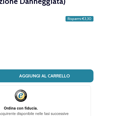
zione Danneggiata)
DESIDERI
Risparmi
€3,30
AGGIUNGI AL CARRELLO
I CURASEPT - ADS COLLUTORIO ASTRINGENTE CON CLOREX
ITÀ DI CURASEPT - ADS COLLUTORIO ASTRINGENTE CON 