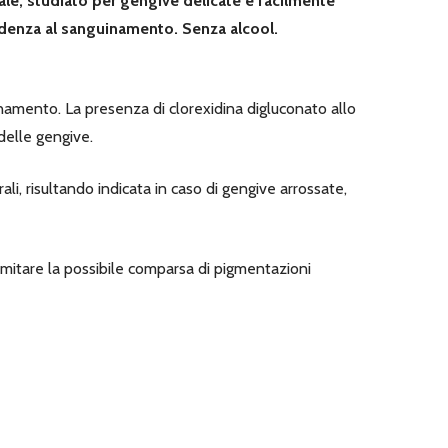
e, studiato per gengive delicate e facilmente
ndenza al sanguinamento. Senza alcool.
inamento. La presenza di clorexidina digluconato allo
delle gengive.
, risultando indicata in caso di gengive arrossate,
 limitare la possibile comparsa di pigmentazioni