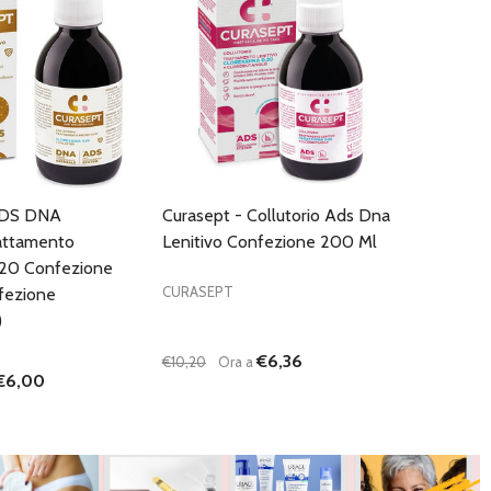
ADS DNA
Curasept - Collutorio Ads Dna
rattamento
Lenitivo Confezione 200 Ml
.20 Confezione
CURASEPT
fezione
)
€6,36
€10,20
Ora a
€6,00
Quantità:
I QUANTITÀ DI UNDEFINED
NTA QUANTITÀ DI UNDEFINED
DIMINUISCI QUANTITÀ DI UNDEFINED
AUMENTA QUANTITÀ DI UNDEFI
AGGIUNGI AL
AGGIUNGI AL
CARRELLO
CARRELLO