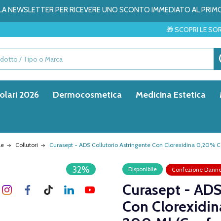
ALLA NEWSLETTER PER RICEVERE UNO SCONTO IMMEDIATO AL PRIM
🎁 SCOPRI LE SORPRESE DEL MESE
olari 2026
Dermocosmetica
Medicina Estetica
le
Collutori
Curasept - ADS Collutorio Astringente Con Clorexidina 0,20%
32%
Disponibile
Confezione Danne
Curasept - ADS
Con Clorexidi