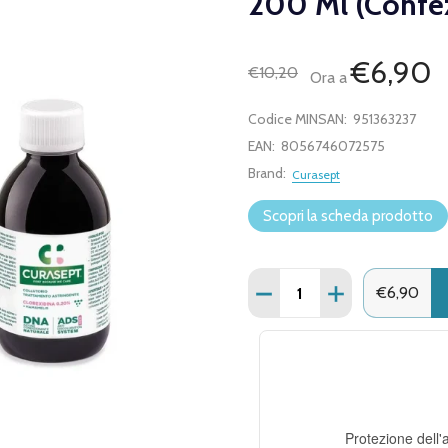
200 Ml (Confe
€6,90
€10,20
Ora a
Codice MINSAN:
951363237
EAN:
8056746072575
Brand:
Curasept
Scopri la scheda prodotto
Quantità:
DIMINUISCI QUANTITÀ D
AUMENTA QUANT
€6,90