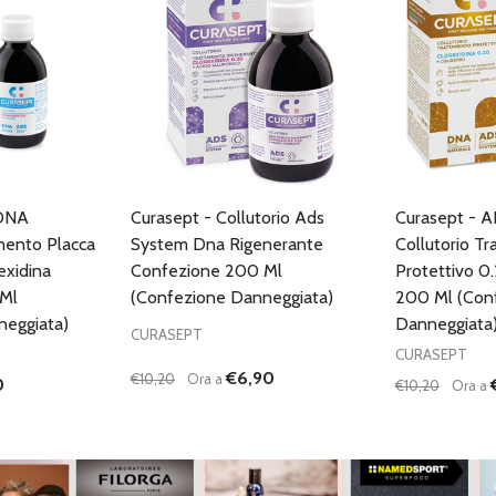
 DNA
Curasept - Collutorio Ads
Curasept - 
amento Placca
System Dna Rigenerante
Collutorio T
exidina
Confezione 200 Ml
Protettivo 0
Ml
(Confezione Danneggiata)
200 Ml (Con
neggiata)
Danneggiata
CURASEPT
CURASEPT
€6,90
€10,20
Ora a
0
€10,20
Ora a
Quantità:
Quantità:
ANTITÀ DI UNDEFINED
 QUANTITÀ DI UNDEFINED
DIMINUISCI QUANTITÀ DI UNDEFINED
AUMENTA QUANTITÀ DI UNDEFINED
DIMINUISC
AUME
GIUNGI AL
AGGIUNGI AL
ARRELLO
CARRELLO