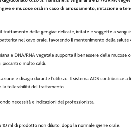
na digluconato 0,20%, Hamamelis Virginiana e DNA/RNA vegetal
give e mucose orali in caso di arrossamento, irritazione e te
il trattamento delle gengive delicate, irritate e soggette a sangu
 batterica nel cavo orale, favorendo il mantenimento della salute 
iniana e DNA/RNA vegetale supporta il benessere delle mucose orali
i, piccanti o molto caldi.
ritazione e disagio durante l'utilizzo. Il sistema ADS contribuisce a
o la tollerabilità del trattamento.
econdo necessità e indicazioni del professionista.
o 10 ml di prodotto non diluito, dopo la normale igiene orale.