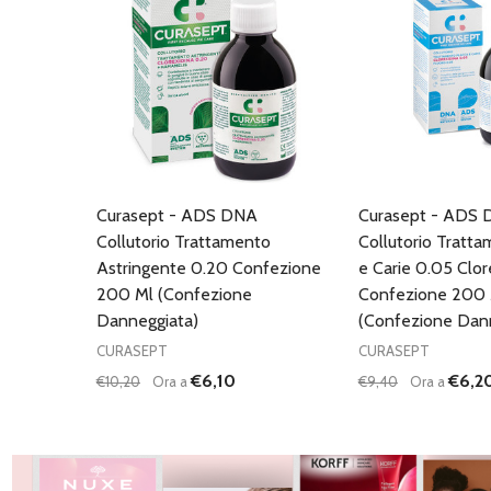
Curasept - ADS DNA
Curasept - ADS
Collutorio Trattamento
Collutorio Tratt
Astringente 0.20 Confezione
e Carie 0.05 Clor
200 Ml (Confezione
Confezione 200 
Danneggiata)
(Confezione Dan
CURASEPT
CURASEPT
€6,10
€6,2
€10,20
Ora a
€9,40
Ora a
Quantità:
Quantità:
DIMINUISCI QUANTITÀ DI UNDEFINED
AUMENTA QUANTITÀ DI UNDEFINED
DIMINUISCI QU
AUMENTA
AGGIUNGI AL
AG
CARRELLO
C