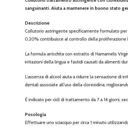
Collutorio trattamento astringente con clorexidi
sanguinanti. Aiuta a mantenere in buono stato gen
Descrizione
Collutorio astringente specificamente formulato per 
0,20% contribuisce al controllo della proliferazione
La formula arricchita con estratto di Hamamelis Virg
irritazioni della lingua e fastidi causati da alimenti dur
L'assenza di alcool aiuta a ridurre la sensazione di ir
dentali associate all'uso della clorexidina, migliorand
È indicato per cicli di trattamento da 7 a 14 giorni, s
Posologia
Effettuare uno sciacquo per circa 1 minuto utilizzand