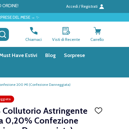
O ORDINE!
Accedi / Registrati
 → ✨
CERCA
Chiamaci
Visti di Recente
Carrello
Must Have Estivi
Blog
Sorprese
 Confezione 200 Ml (Confezione Danneggiata)
ggiata
 Collutorio Astringente
AGGIUNGI
ALLA
na 0,20% Confezione
LISTA
DEI