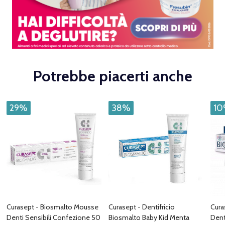
Potrebbe piacerti anche
29%
38%
1
Curasept - Biosmalto Mousse
Curasept - Dentifricio
Cura
Denti Sensibili Confezione 50
Biosmalto Baby Kid Menta
Dent