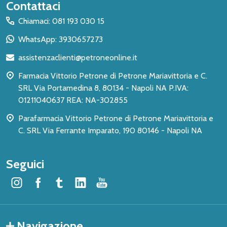
Inizio
Contattaci
del
Chiamaci: 081 193 030 15
piè
WhatsApp: 3930657273
di
assistenzaclienti@petroneonline.it
pagina
Farmacia Vittorio Petrone di Petrone Mariavittoria e C.
SRL Via Portamedina 8, 80134 - Napoli NA P.IVA:
01211040637 REA: NA-302855
Parafarmacia Vittorio Petrone di Petrone Mariavittoria e
C. SRL Via Ferrante Imparato, 190 80146 - Napoli NA
Seguici
Navigazione