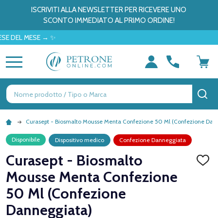
ISCRIVITI ALLA NEWSLETTER PER RICEVERE UNO
SCONTO IMMEDIATO AL PRIMO ORDINE!
L MESE → ✨
MENU
Ricerca
CE
Curasept - Biosmalto Mousse Menta Confezione 50 Ml (Confezione Dan
Disponibile
Dispositivo medico
Confezione Danneggiata
Curasept - Biosmalto
AGGI
ALLA
Mousse Menta Confezione
LISTA
DEI
50 Ml (Confezione
DESID
Danneggiata)