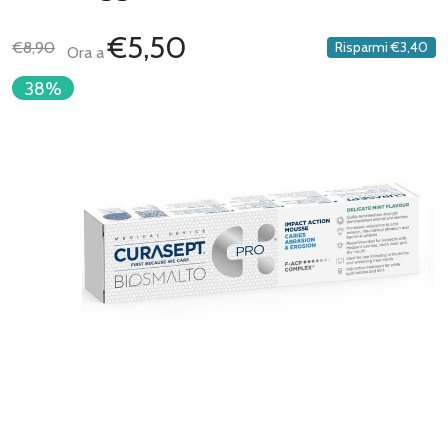
€5,50
€8,90
Risparmi
€3,40
Ora a
38%