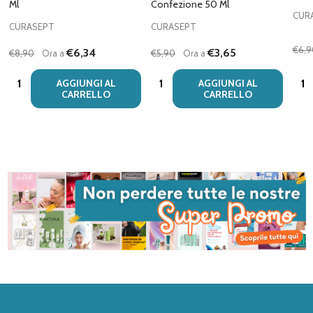
Ml
Confezione 50 Ml
CUR
CURASEPT
CURASEPT
€6,9
€6,34
€3,65
€8,90
Ora a
€5,90
Ora a
Quantità:
Quantità:
Quan
AGGIUNGI AL
AGGIUNGI AL
CARRELLO
CARRELLO