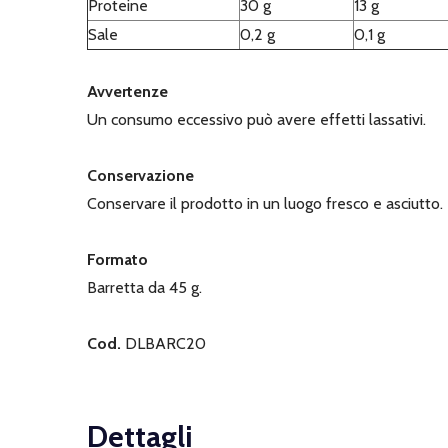
Proteine
30 g
13 g
Sale
0,2 g
0,1 g
Avvertenze
Un consumo eccessivo può avere effetti lassativi.
Conservazione
Conservare il prodotto in un luogo fresco e asciutto.
Formato
Barretta da 45 g.
Cod.
DLBARC20
Dettagli