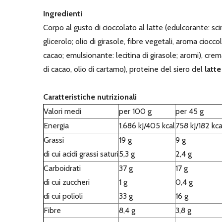
Ingredienti
Corpo al gusto di cioccolato al latte (edulcorante: sc
glicerolo; olio di girasole, fibre vegetali, aroma ciocc
cacao; emulsionante: lecitina di girasole; aromi), cre
di cacao, olio di cartamo), proteine del siero del
latte
Caratteristiche nutrizionali
Valori medi
per 100 g
per 45 g
Energia
1.686 kJ/405 kcal
758 kJ/182 kca
Grassi
19 g
9 g
di cui acidi grassi saturi
5,3 g
2,4 g
Carboidrati
37 g
17 g
di cui zuccheri
1 g
0,4 g
di cui polioli
33 g
16 g
Fibre
8,4 g
3,8 g