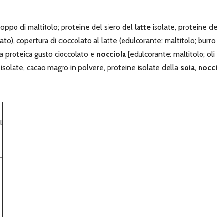
iroppo di maltitolo; proteine del siero del
latte
isolate, proteine d
olato), copertura di cioccolato al latte (edulcorante: maltitolo; burro
ma proteica gusto cioccolato e
nocciola
[edulcorante: maltitolo; oli e
isolate, cacao magro in polvere, proteine isolate della
soia
,
nocci
l