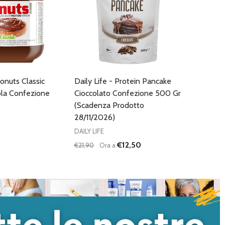
Gonuts Classic
Daily Life - Protein Pancake
ola Confezione
Cioccolato Confezione 500 Gr
(Scadenza Prodotto
28/11/2026)
DAILY LIFE
€12,50
€21,90
Ora a
Quantità:
DIMINUISCI QUANTITÀ DI UNDEFINED
AUMENTA QUANTITÀ DI UNDEFI
AGGIUNGI AL
CARRELLO