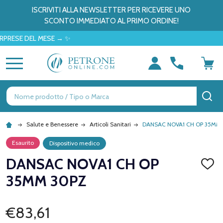
ISCRIVITI ALLA NEWSLETTER PER RICEVERE UNO
SCONTO IMMEDIATO AL PRIMO ORDINE!
E DEL MESE → ✨
MENU
Ricerca
CE
Salute e Benessere
Articoli Sanitari
DANSAC NOVA1 CH OP 35MM
Esaurito
Dispositivo medico
DANSAC NOVA1 CH OP
AGGI
ALLA
35MM 30PZ
LISTA
DEI
DESID
€83,61