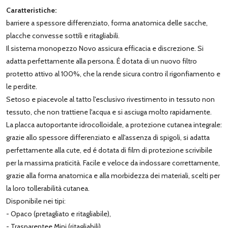
Caratteristiche:
barriere a spessore differenziato, forma anatomica delle sacche,
placche convesse sottili e ritagliabili.
Il sistema monopezzo Novo assicura efficacia e discrezione. Si
adatta perfettamente alla persona. É dotata di un nuovo filtro
protetto attivo al 100%, che la rende sicura contro il rigonfiamento e
le perdite.
Setoso e piacevole al tatto l'esclusivo rivestimento in tessuto non
tessuto, che non trattiene l'acqua e si asciuga molto rapidamente.
La placca autoportante idrocolloidale, a protezione cutanea integrale:
grazie allo spessore differenziato e all'assenza di spigoli, si adatta
perfettamente alla cute, ed é dotata di film di protezione scrivibile
per la massima praticità. Facile e veloce da indossare correttamente,
grazie alla forma anatomica e alla morbidezza dei materiali, scelti per
la loro tollerabilità cutanea.
Disponibile nei tipi:
- Opaco (pretagliato e ritagliabile),
- Trasparentee Mini (ritagliabili).