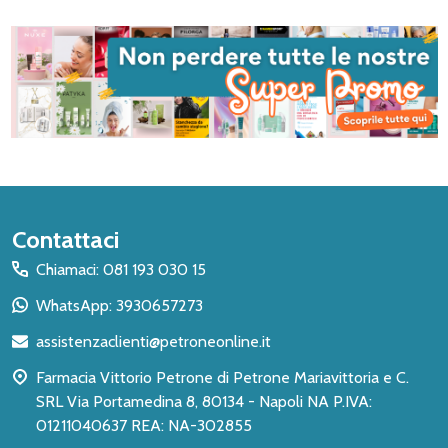
Inizio
Contattaci
del
Chiamaci: 081 193 030 15
piè
WhatsApp: 3930657273
di
assistenzaclienti@petroneonline.it
pagina
Farmacia Vittorio Petrone di Petrone Mariavittoria e C.
SRL Via Portamedina 8, 80134 - Napoli NA P.IVA:
01211040637 REA: NA-302855