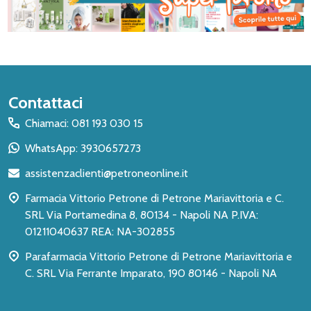
Inizio
Contattaci
del
Chiamaci: 081 193 030 15
piè
WhatsApp: 3930657273
di
assistenzaclienti@petroneonline.it
pagina
Farmacia Vittorio Petrone di Petrone Mariavittoria e C.
SRL Via Portamedina 8, 80134 - Napoli NA P.IVA:
01211040637 REA: NA-302855
Parafarmacia Vittorio Petrone di Petrone Mariavittoria e
C. SRL Via Ferrante Imparato, 190 80146 - Napoli NA