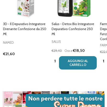
3D - Il Depurativo Integratore
Salus - Detox Bio Integratore
Farm
Drenante Confezione da 250
Depurativo Confezione 250
Depu
Ml
Ml
Funz
Conf
SALUS
NAMED
FAR
€18,50
€29,40
Ora a
€22,
€21,60
Quantità:
Quan
AGGIUNGI AL
CARRELLO