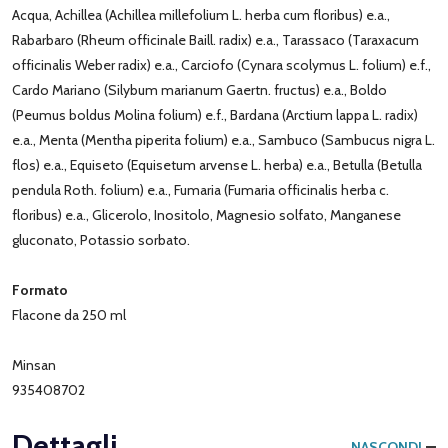
Acqua, Achillea (Achillea millefolium L. herba cum floribus) e.a.,
Rabarbaro (Rheum officinale Baill. radix) e.a., Tarassaco (Taraxacum
officinalis Weber radix) e.a., Carciofo (Cynara scolymus L. folium) e.f.,
Cardo Mariano (Silybum marianum Gaertn. fructus) e.a., Boldo
(Peumus boldus Molina folium) e.f., Bardana (Arctium lappa L. radix)
e.a., Menta (Mentha piperita folium) e.a., Sambuco (Sambucus nigra L.
flos) e.a., Equiseto (Equisetum arvense L. herba) e.a., Betulla (Betulla
pendula Roth. folium) e.a., Fumaria (Fumaria officinalis herba c.
floribus) e.a., Glicerolo, Inositolo, Magnesio solfato, Manganese
gluconato, Potassio sorbato.
Formato
Flacone da 250 ml
Minsan
935408702
Dettagli
NASCONDI