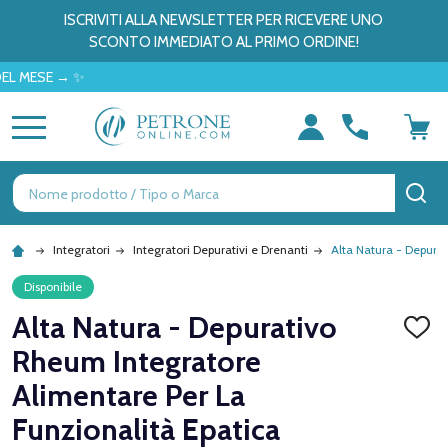
ISCRIVITI ALLA NEWSLETTER PER RICEVERE UNO
SCONTO IMMEDIATO AL PRIMO ORDINE!
E → ✨
MENU
Ricerca
CE
Integratori
Integratori Depurativi e Drenanti
Alta Natura - Depura
Disponibile
Alta Natura - Depurativo
AGGI
ALLA
Rheum Integratore
LISTA
DEI
Alimentare Per La
DESID
Funzionalità Epatica