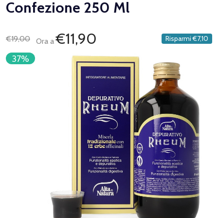
Confezione 250 Ml
€11,90
€19,00
Risparmi
€7,10
Ora a
37%