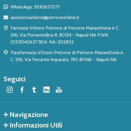
piè
WhatsApp: 3930657273
di
assistenzaclienti@petroneonline.it
pagina
Farmacia Vittorio Petrone di Petrone Mariavittoria e C.
SRL Via Portamedina 8, 80134 - Napoli NA P.IVA:
01211040637 REA: NA-302855
Parafarmacia Vittorio Petrone di Petrone Mariavittoria e
C. SRL Via Ferrante Imparato, 190 80146 - Napoli NA
Seguici
Navigazione
Informazioni Utili