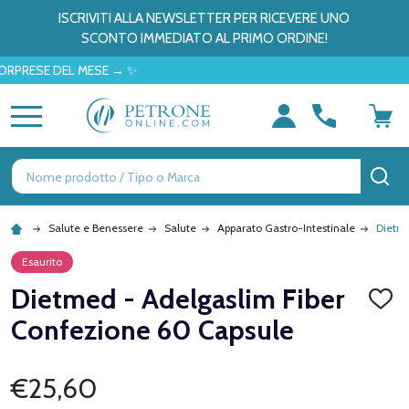
ISCRIVITI ALLA NEWSLETTER PER RICEVERE UNO
SCONTO IMMEDIATO AL PRIMO ORDINE!
SE DEL MESE → ✨
MENU
Ricerca
CE
Salute e Benessere
Salute
Apparato Gastro-Intestinale
Dietme
Esaurito
Dietmed - Adelgaslim Fiber
AGGI
ALLA
Confezione 60 Capsule
LISTA
DEI
DESID
€25,60