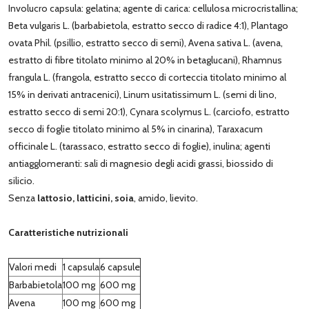
Involucro capsula: gelatina; agente di carica: cellulosa microcristallina;
Beta vulgaris L. (barbabietola, estratto secco di radice 4:1), Plantago
ovata Phil. (psillio, estratto secco di semi), Avena sativa L. (avena,
estratto di fibre titolato minimo al 20% in betaglucani), Rhamnus
frangula L. (frangola, estratto secco di corteccia titolato minimo al
15% in derivati antracenici), Linum usitatissimum L. (semi di lino,
estratto secco di semi 20:1), Cynara scolymus L. (carciofo, estratto
secco di foglie titolato minimo al 5% in cinarina), Taraxacum
officinale L. (tarassaco, estratto secco di foglie), inulina; agenti
antiagglomeranti: sali di magnesio degli acidi grassi, biossido di
silicio.
Senza
lattosio, latticini, soia
, amido, lievito.
Caratteristiche nutrizionali
Valori medi
1 capsula
6 capsule
Barbabietola
100 mg
600 mg
Avena
100 mg
600 mg