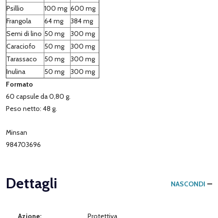
Psillio
100 mg
600 mg
Frangola
64 mg
384 mg
Semi di lino
50 mg
300 mg
Caraciofo
50 mg
300 mg
Tarassaco
50 mg
300 mg
Inulina
50 mg
300 mg
Formato
60 capsule da 0,80 g.
Peso netto: 48 g.
Minsan
984703696
Dettagli
NASCONDI
Azione:
Protettiva