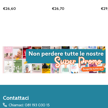
€26,60
€26,70
€29
Inizio
Contattaci
del
Chiamaci: 081 193 030 15