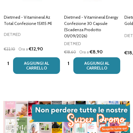
Dietmed - Vitamineral Az
Dietmed - Vitamineral Energy
Diet
Total Confezione 15X15 Ml
Confezione 30 Capsule
Gold
(Scadenza Prodotto
DIETMED
01/09/2026)
DIE
DIETMED
€12,90
€22,10
Ora a
€8,90
€18,60
Ora a
€18
Quantità:
Quantità:
AGGIUNGI AL
AGGIUNGI AL
CARRELLO
CARRELLO