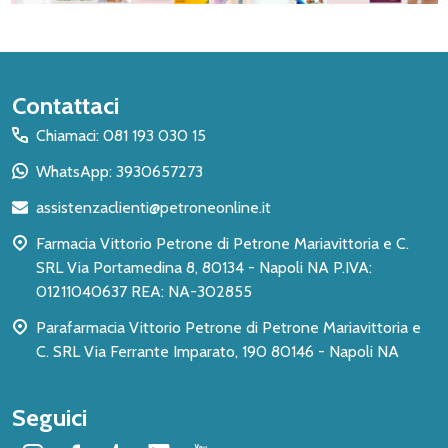
Inizio
Contattaci
del
Chiamaci: 081 193 030 15
piè
WhatsApp: 3930657273
di
assistenzaclienti@petroneonline.it
pagina
Farmacia Vittorio Petrone di Petrone Mariavittoria e C.
SRL Via Portamedina 8, 80134 - Napoli NA P.IVA:
01211040637 REA: NA-302855
Parafarmacia Vittorio Petrone di Petrone Mariavittoria e
C. SRL Via Ferrante Imparato, 190 80146 - Napoli NA
Seguici