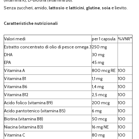
Senza zuccheri, amido,
lattosio
e
latticini
,
glutine
,
soia
e lievito.
Caratteristiche nutrizionali
Valori medi
per 1 capsula
%VNR*
Estratto concentrato di olio di pesce omega 3
250 mg
DHA
30 mg
EPA
45 mg
Vitamina A
800 mcg RE
100
Vitamina B1
1,1 mg
100
Vitamina B6
1,4 mg
100
Vitamina B12
2,5 mcg
100
Acido folico (vitamina B9)
200 mcg
100
Acido pantotenico (vitamina B5)
6 mg
100
Biotina (vitamina B8)
50 mcg
100
Niacina (vitamina B3)
16 mg NE
100
Vitamina C
80 mg
100