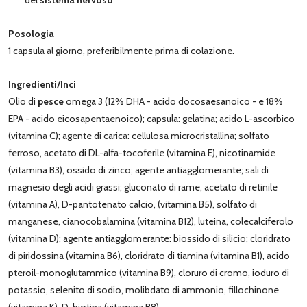
Posologia
1 capsula al giorno, preferibilmente prima di colazione.
Ingredienti/Inci
Olio di
pesce
omega 3 (12% DHA - acido docosaesanoico - e 18%
EPA - acido eicosapentaenoico); capsula: gelatina; acido L-ascorbico
(vitamina C); agente di carica: cellulosa microcristallina; solfato
ferroso, acetato di DL-alfa-tocoferile (vitamina E), nicotinamide
(vitamina B3), ossido di zinco; agente antiagglomerante; sali di
magnesio degli acidi grassi; gluconato di rame, acetato di retinile
(vitamina A), D-pantotenato calcio, (vitamina B5), solfato di
manganese, cianocobalamina (vitamina B12), luteina, colecalciferolo
(vitamina D); agente antiagglomerante: biossido di silicio; cloridrato
di piridossina (vitamina B6), cloridrato di tiamina (vitamina B1), acido
pteroil-monoglutammico (vitamina B9), cloruro di cromo, ioduro di
potassio, selenito di sodio, molibdato di ammonio, fillochinone
(vitamina K), D-biotina (vitamina B8).