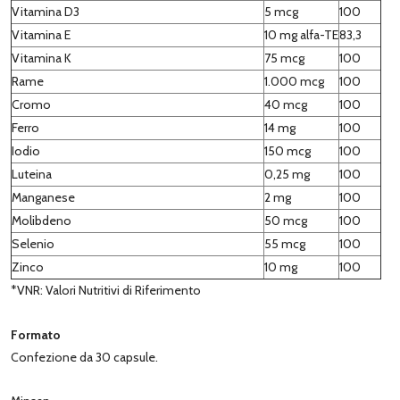
Vitamina D3
5 mcg
100
Vitamina E
10 mg alfa-TE
83,3
Vitamina K
75 mcg
100
Rame
1.000 mcg
100
Cromo
40 mcg
100
Ferro
14 mg
100
Iodio
150 mcg
100
Luteina
0,25 mg
100
Manganese
2 mg
100
Molibdeno
50 mcg
100
Selenio
55 mcg
100
Zinco
10 mg
100
*VNR: Valori Nutritivi di Riferimento
Formato
Confezione da 30 capsule.