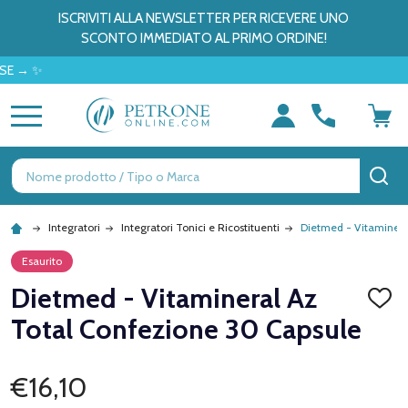
ISCRIVITI ALLA NEWSLETTER PER RICEVERE UNO
SCONTO IMMEDIATO AL PRIMO ORDINE!
MENU
Ricerca
CE
Integratori
Integratori Tonici e Ricostituenti
Dietmed - Vitaminera
Esaurito
Dietmed - Vitamineral Az
AGGI
ALLA
Total Confezione 30 Capsule
LISTA
DEI
DESID
€16,10