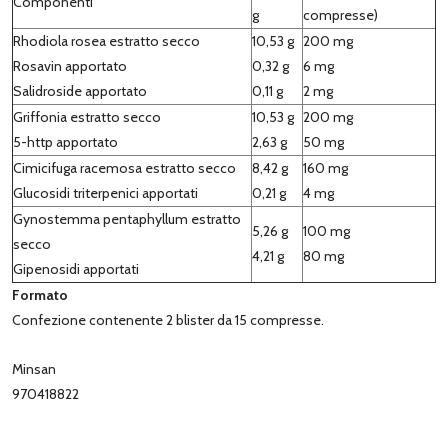
Componenti
g
compresse)
Rhodiola rosea estratto secco
10,53 g
200 mg
Rosavin apportato
0,32 g
6 mg
Salidroside apportato
0,11 g
2 mg
Griffonia estratto secco
10,53 g
200 mg
5-http apportato
2,63 g
50 mg
Cimicifuga racemosa estratto secco
8,42 g
160 mg
Glucosidi triterpenici apportati
0,21 g
4 mg
Gynostemma pentaphyllum estratto
5,26 g
100 mg
secco
4,21 g
80 mg
Gipenosidi apportati
Formato
Confezione contenente 2 blister da 15 compresse.
Minsan
970418822