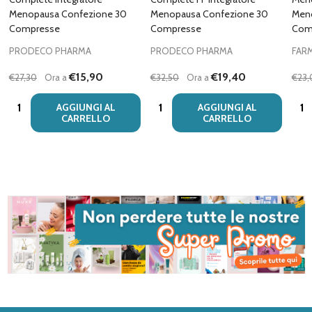
Menopausa Confezione 30
Menopausa Confezione 30
Men
Compresse
Compresse
Com
PRODECO PHARMA
PRODECO PHARMA
FAR
€15,90
€19,40
€27,30
Ora a
€32,50
Ora a
€23,
Quantità:
Quantità:
Quan
AGGIUNGI AL
AGGIUNGI AL
CARRELLO
CARRELLO