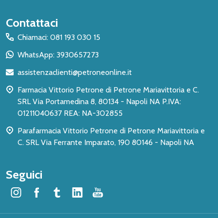
Inizio
Contattaci
del
Chiamaci: 081 193 030 15
piè
WhatsApp: 3930657273
di
assistenzaclienti@petroneonline.it
pagina
Farmacia Vittorio Petrone di Petrone Mariavittoria e C.
SRL Via Portamedina 8, 80134 - Napoli NA P.IVA:
01211040637 REA: NA-302855
Parafarmacia Vittorio Petrone di Petrone Mariavittoria e
C. SRL Via Ferrante Imparato, 190 80146 - Napoli NA
Seguici