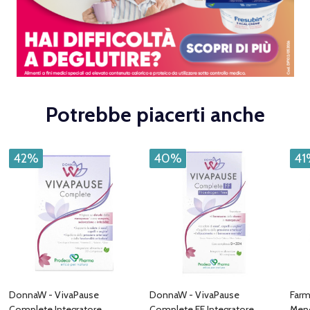
Potrebbe piacerti anche
42%
40%
41
DonnaW - VivaPause
DonnaW - VivaPause
Farm
Complete Integratore
Complete FF Integratore
Meno