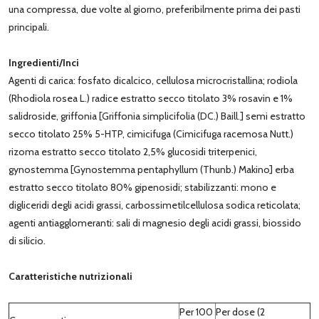
una compressa, due volte al giorno, preferibilmente prima dei pasti
principali.
Ingredienti/Inci
Agenti di carica: fosfato dicalcico, cellulosa microcristallina; rodiola
(Rhodiola rosea L.) radice estratto secco titolato 3% rosavin e 1%
salidroside, griffonia [Griffonia simplicifolia (DC.) Baill.] semi estratto
secco titolato 25% 5-HTP, cimicifuga (Cimicifuga racemosa Nutt.)
rizoma estratto secco titolato 2,5% glucosidi triterpenici,
gynostemma [Gynostemma pentaphyllum (Thunb.) Makino] erba
estratto secco titolato 80% gipenosidi; stabilizzanti: mono e
digliceridi degli acidi grassi, carbossimetilcellulosa sodica reticolata;
agenti antiagglomeranti: sali di magnesio degli acidi grassi, biossido
di silicio.
Caratteristiche nutrizionali
Per 100
Per dose (2