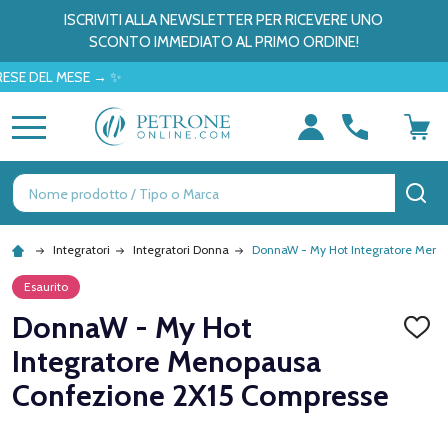
ISCRIVITI ALLA NEWSLETTER PER RICEVERE UNO
SCONTO IMMEDIATO AL PRIMO ORDINE!
EL MESE → ✨
MENU
Ricerca
CE
Integratori
Integratori Donna
DonnaW - My Hot Integratore Meno
Esaurito
DonnaW - My Hot
AGGI
ALLA
Integratore Menopausa
LISTA
DEI
Confezione 2X15 Compresse
DESID