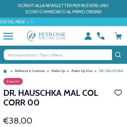
ISCRIVITI ALLA NEWSLETTER PER RICEVERE UNO
SCONTO IMMEDIATO AL PRIMO ORDINE!
EL MESE → ✨
MENU
Ricerca
CE
Bellezza e Cosmesi
Make Up
Make Up Viso
DR. HAUSCHKA M
Esaurito
DR. HAUSCHKA MAL COL
AGGI
ALLA
CORR 00
LISTA
DEI
DESID
€38,00