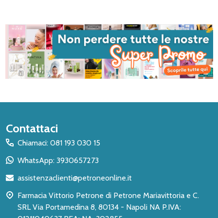
Inizio
Contattaci
del
Chiamaci: 081 193 030 15
piè
WhatsApp: 3930657273
di
assistenzaclienti@petroneonline.it
pagina
Farmacia Vittorio Petrone di Petrone Mariavittoria e C.
SRL Via Portamedina 8, 80134 - Napoli NA P.IVA: