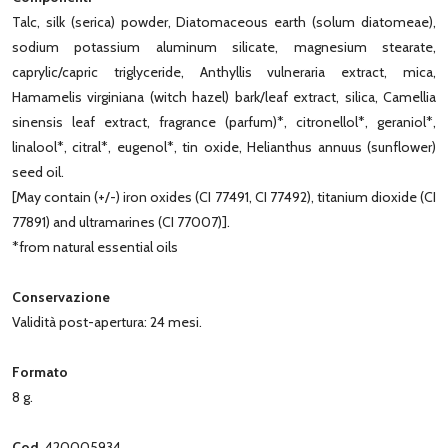
Talc, silk (serica) powder, Diatomaceous earth (solum diatomeae),
sodium potassium aluminum silicate, magnesium stearate,
caprylic/capric triglyceride, Anthyllis vulneraria extract, mica,
Hamamelis virginiana (witch hazel) bark/leaf extract, silica, Camellia
sinensis leaf extract, fragrance (parfum)*, citronellol*, geraniol*,
linalool*, citral*, eugenol*, tin oxide, Helianthus annuus (sunflower)
seed oil.
[May contain (+/-) iron oxides (CI 77491, CI 77492), titanium dioxide (CI
77891) and ultramarines (CI 77007)].
*from natural essential oils
Conservazione
Validità post-apertura: 24 mesi.
Formato
8 g.
Cod.
420005934