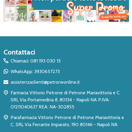
Inizio
Contattaci
del
Chiamaci: 081 193 030 15
piè
WhatsApp: 3930657273
di
assistenzaclienti@petroneonline.it
pagina
Farmacia Vittorio Petrone di Petrone Mariavittoria e C.
SRL Via Portamedina 8, 80134 - Napoli NA P.IVA:
01211040637 REA: NA-302855
Parafarmacia Vittorio Petrone di Petrone Mariavittoria e
C. SRL Via Ferrante Imparato, 190 80146 - Napoli NA