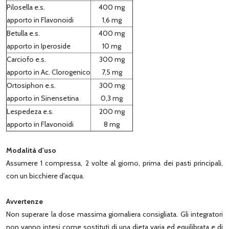
Pilosella e.s.
400 mg
apporto in Flavonoidi
1,6 mg
Betulla e.s.
400 mg
apporto in Iperoside
10 mg
Carciofo e.s.
300 mg
apporto in Ac. Clorogenico
7,5 mg
Ortosiphon e.s.
300 mg
apporto in Sinensetina
0,3 mg
Lespedeza e.s.
200 mg
apporto in Flavonoidi
8 mg
Modalità d'uso
Assumere 1 compressa, 2 volte al giorno, prima dei pasti principali,
con un bicchiere d'acqua.
Avvertenze
Non superare la dose massima giornaliera consigliata. Gli integratori
non vanno intesi come sostituti di una dieta varia ed equilibrata e di