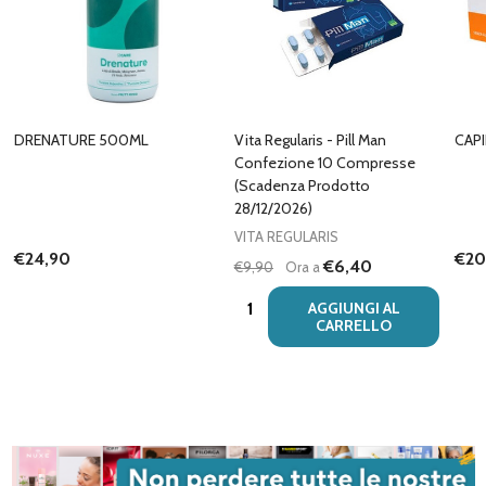
DRENATURE 500ML
Vita Regularis - Pill Man
CAP
Confezione 10 Compresse
(Scadenza Prodotto
28/12/2026)
VITA REGULARIS
€24,90
€20
€6,40
€9,90
Ora a
Quantità:
AGGIUNGI AL
CARRELLO