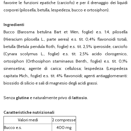
favorire le funzioni epatiche (carciofo) e per il drenaggio dei liquidi
corporei (pilosella, betulla, lespedeza, bucco e ortosiphon).
Ingredienti
Bucco (Barosma betulina Bart et Wen, foglie) e.s. 1:4, pilosella
(Hieracium pilosella L., parte aerea) e.s. tit. 0,4% flavonoidi totali,
betulla (Betula pendula Roth, foglie) e.s. tit. 2,5% iperoside, carciofo
(Cynara scolymus L., foglie) e.s. tit. 2,5% acido clorogenico,
ortosiphon (Orthosiphon staminaeus Benth., foglie) e.s. tit. 0,1%
sinensetina; agente di carica: cellulosa; lespedeza (Lespedeza
capitata Mich., foglie) e.s. tit. 4% flavonoidi; agenti antiagglomeranti:
biossido di silicio e sali di magnesio degli acidi grassi.
Senza
glutine
e naturalmente privo di
lattosio
.
Caratteristiche nutrizionali
Valori medi
2 compresse
Bucco e.s.
400 mg