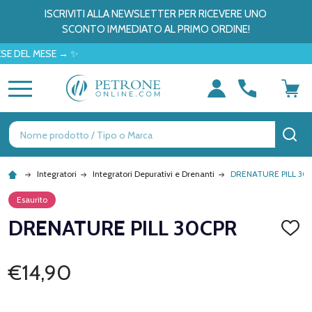
ISCRIVITI ALLA NEWSLETTER PER RICEVERE UNO
SCONTO IMMEDIATO AL PRIMO ORDINE!
L MESE → ✨
MENU
Ricerca
CE
Integratori
Integratori Depurativi e Drenanti
DRENATURE PILL 30
Esaurito
DRENATURE PILL 30CPR
AGGI
ALLA
LISTA
DEI
€14,90
DESID