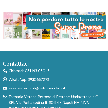
Inizio
Contattaci
del
Chiamaci: 081 193 030 15
piè
WhatsApp: 3930657273
di
assistenzaclienti@petroneonline.it
pagina
Farmacia Vittorio Petrone di Petrone Mariavittoria e C.
SRL Via Portamedina 8, 80134 - Napoli NA P.IVA: