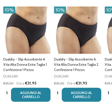
10%
10%
1
Dualdry - Slip Assorbente A
Dualdry - Slip Assorbente A
Dual
Vita Alta Donna Extra Taglia 1
Vita Alta Donna Extra Taglia 2
Vita
Confezione 1 Pezzo
Confezione 1 Pezzo
Conf
DUALSAN
DUALSAN
DUA
€31,95
€31,95
€35,50
Ora a
€35,50
Ora a
€35,
Quantità:
Quantità:
Quan
AGGIUNGI AL
AGGIUNGI AL
CARRELLO
CARRELLO