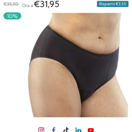
€31,95
€35,50
Risparmi
€3,55
Ora a
10%