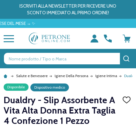
ISCRIVITI ALLA NEWSLETTER PER RICEVERE UNO
SCONTO IMMEDIATO AL PRIMO ORDINE!
EL MESE → ✨
MENU
Ricerca
CE
Salute e Benessere
Igiene Della Persona
Igiene Intima
Dualdry
Disponibile
Dispositivo medico
Dualdry - Slip Assorbente A
AGGI
ALLA
Vita Alta Donna Extra Taglia
LISTA
DEI
4 Confezione 1 Pezzo
DESID