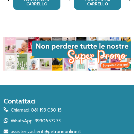
CARRELLO
CARRELLO
Inizio
Contattaci
del
Chiamaci: 081 193 030 15
piè
WhatsApp: 3930657273
di
assistenzaclienti@petroneonline.it