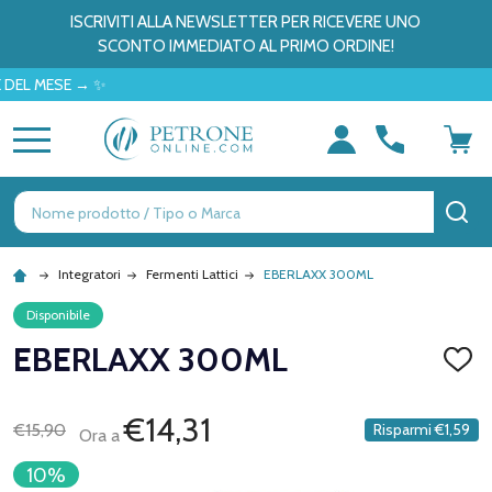
ISCRIVITI ALLA NEWSLETTER PER RICEVERE UNO
SCONTO IMMEDIATO AL PRIMO ORDINE!
 MESE → ✨
MENU
Ricerca
CE
Integratori
Fermenti Lattici
EBERLAXX 300ML
Disponibile
EBERLAXX 300ML
AGGI
ALLA
LISTA
DEI
€14,31
€15,90
Risparmi
€1,59
Ora a
DESID
10%