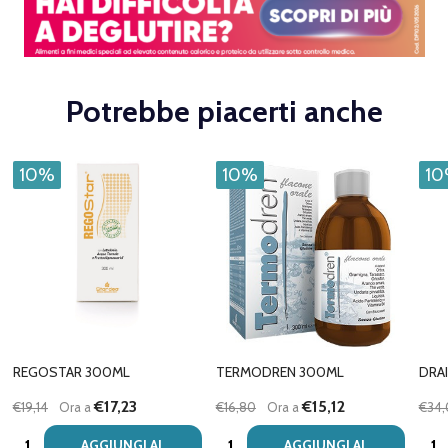
Potrebbe piacerti anche
10%
10%
1
REGOSTAR 300ML
TERMODREN 300ML
DRA
€17,23
€15,12
€19,14
Ora a
€16,80
Ora a
€34
Quantità:
Quantità:
Quan
AGGIUNGI AL
AGGIUNGI AL