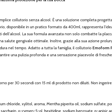
mplice collutorio senza alcool. È una soluzione completa progettat
io, disponibile in un pratico formato da 400ml, rappresenta l'id
itanti dell'alcool. La sua formula avanzata non solo combatte la pl
alute gengivale ottimale. Inoltre, grazie alla sua azione prolunga
ura nel tempo. Adatto a tutta la famiglia, il collutorio
Emoform P
arantire una pulizia profonda e una sensazione piacevole di fresch
orno per 30 secondi con 15 ml di prodotto non diluiti. Non ingerire 
um chloride, xylitol, aroma, Mentha piperita oil, sodium sulfate,
saccharin, o-cymen-5-ol, hexitidine, sodium benzoate, p-anisic aci