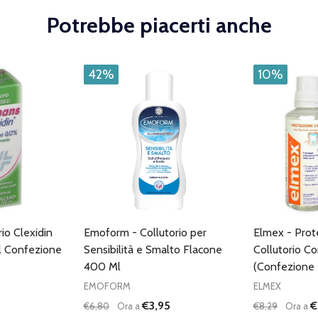
Potrebbe piacerti anche
42%
10%
rio Clexidin
Emoform - Collutorio per
Elmex - Prot
l Confezione
Sensibilità e Smalto Flacone
Collutorio C
400 Ml
(Confezione
EMOFORM
ELMEX
3
€3,95
€
€6,80
Ora a
€8,29
Ora a