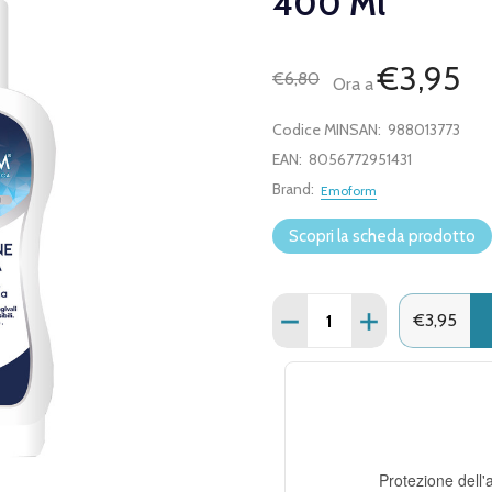
400 Ml
€3,95
€6,80
Ora a
Codice MINSAN:
988013773
EAN:
8056772951431
Brand:
Emoform
Scopri la scheda prodotto
Quantità:
DIMINUISCI QUANTITÀ D
AUMENTA QUANT
€3,95