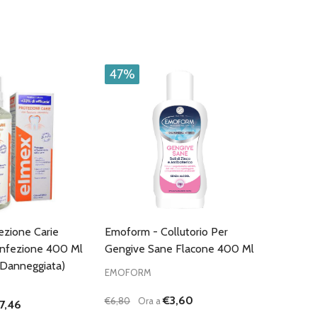
47%
ezione Carie
Emoform - Collutorio Per
onfezione 400 Ml
Gengive Sane Flacone 400 Ml
 Danneggiata)
EMOFORM
€3,60
€6,80
Ora a
7,46