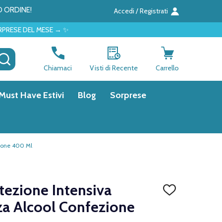
O ORDINE!
Accedi / Registrati
E → ✨
CERCA
Chiamaci
Visti di Recente
Carrello
Must Have Estivi
Blog
Sorprese
zione 400 Ml
ezione Intensiva
AGGIUNGI
ALLA
za Alcool Confezione
LISTA
DEI