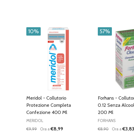
10%
57%
Meridol - Collutorio
Forhans - Colluto
Protezione Completa
0.12 Senza Alcoo
Confezione 400 Ml
200 Ml
MERIDOL
FORHANS
€8,99
€3,8
€9,99
Ora a
€8,90
Ora a