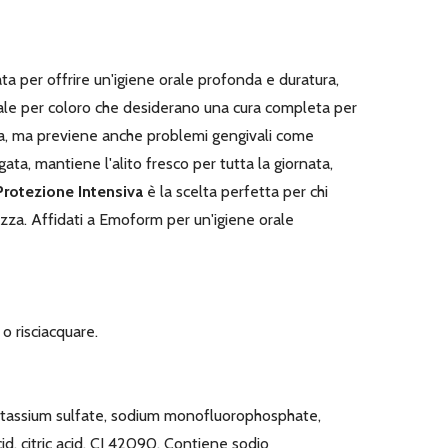
a per offrire un'igiene orale profonda e duratura,
eale per coloro che desiderano una cura completa per
acca, ma previene anche problemi gengivali come
ta, mantiene l'alito fresco per tutta la giornata,
rotezione Intensiva
è la scelta perfetta per chi
ezza. Affidati a Emoform per un'igiene orale
o risciacquare.
 potassium sulfate, sodium monofluorophosphate,
d, citric acid, CI 42090. Contiene sodio