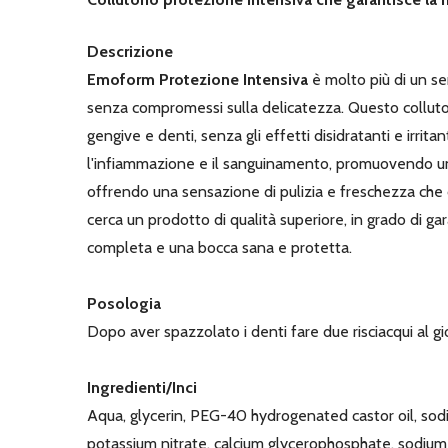
Descrizione
Emoform Protezione Intensiva
è molto più di un se
senza compromessi sulla delicatezza. Questo collutor
gengive e denti, senza gli effetti disidratanti e irr
l'infiammazione e il sanguinamento, promuovendo una s
offrendo una sensazione di pulizia e freschezza che d
cerca un prodotto di qualità superiore, in grado di g
completa e una bocca sana e protetta.
Posologia
Dopo aver spazzolato i denti fare due risciacqui al gi
Ingredienti/Inci
Aqua, glycerin, PEG-40 hydrogenated castor oil, sodi
potassium nitrate, calcium glycerophosphate, sodium 