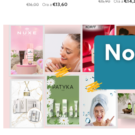
€14,
€15,90
Ora a
€13,60
€16,00
Ora a
Quantità:
Quantità:
DIMINUISCI QUANTITÀ DI UNDEFINED
AUMENTA QUANTITÀ DI UNDEFINED
DIMINUISCI QU
AUMENTA
AGGIUNGI AL
AG
CARRELLO
C