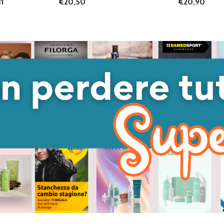
31
€20,50
€20,90
ANTITÀ DI UNDEFINED
 QUANTITÀ DI UNDEFINED
GIUNGI AL
ARRELLO