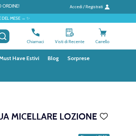
O ORDINE!
Accedi / Registrati
CERCA
Chiamaci
Visti di Recente
Carrello
Must Have Estivi
Blog
Sorprese
A MICELLARE LOZIONE
AGGIUNGI
ALLA
LISTA
DEI