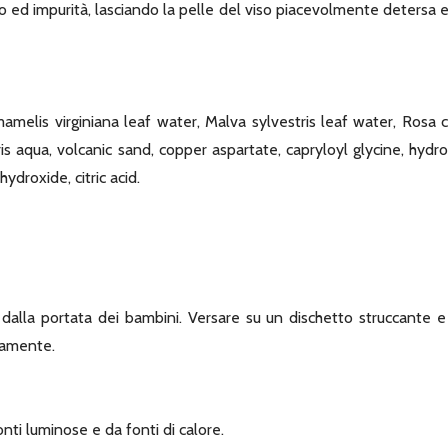
co ed impurità, lasciando la pelle del viso piacevolmente detersa
amelis virginiana leaf water, Malva sylvestris leaf water, Rosa c
is aqua, volcanic sand, copper aspartate, capryloyl glycine, hy
droxide, citric acid.
alla portata dei bambini. Versare su un dischetto struccante e p
atamente.
nti luminose e da fonti di calore.