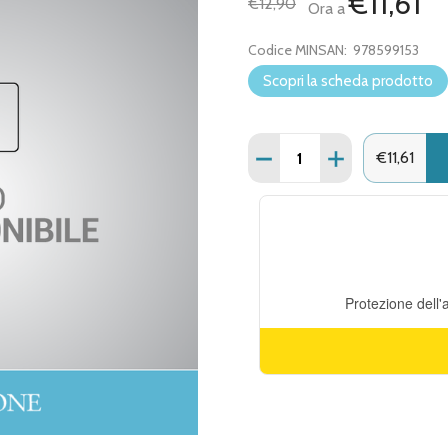
€11,61
€12,90
Ora a
Codice MINSAN:
978599153
Scopri la scheda prodotto
Quantità:
DIMINUISCI QUANTITÀ D
AUMENTA QUAN
€11,61