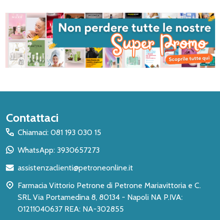
Inizio
Contattaci
del
Chiamaci: 081 193 030 15
piè
WhatsApp: 3930657273
di
assistenzaclienti@petroneonline.it
pagina
Farmacia Vittorio Petrone di Petrone Mariavittoria e C.
SRL Via Portamedina 8, 80134 - Napoli NA P.IVA:
01211040637 REA: NA-302855