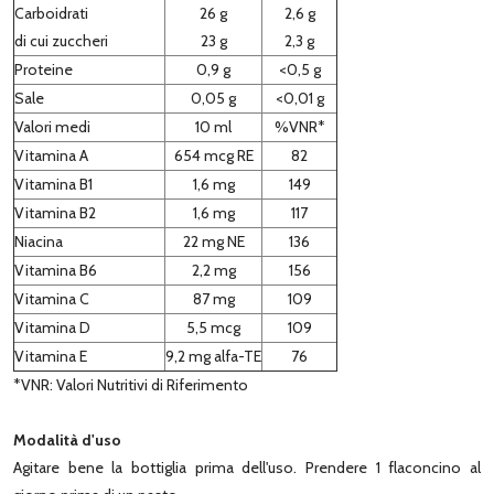
Carboidrati
26 g
2,6 g
di cui zuccheri
23 g
2,3 g
Proteine
0,9 g
<0,5 g
Sale
0,05 g
<0,01 g
Valori medi
10 ml
%VNR*
Vitamina A
654 mcg RE
82
Vitamina B1
1,6 mg
149
Vitamina B2
1,6 mg
117
Niacina
22 mg NE
136
Vitamina B6
2,2 mg
156
Vitamina C
87 mg
109
Vitamina D
5,5 mcg
109
Vitamina E
9,2 mg alfa-TE
76
*VNR: Valori Nutritivi di Riferimento
Modalità d'uso
Agitare bene la bottiglia prima dell'uso. Prendere 1 flaconcino al