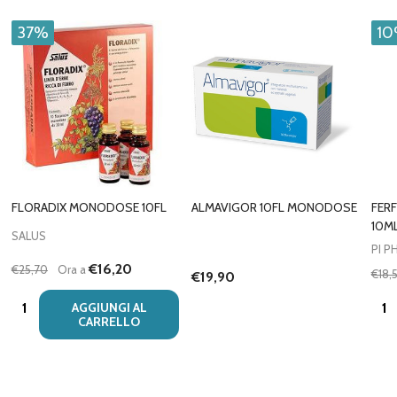
37%
1
FLORADIX MONODOSE 10FL
ALMAVIGOR 10FL MONODOSE
FER
10M
SALUS
PI 
€16,20
€25,70
Ora a
€18,
€19,90
Quantità:
Quan
AGGIUNGI AL
CARRELLO