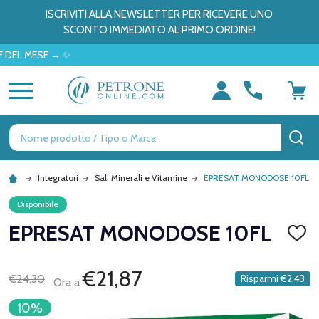
ISCRIVITI ALLA NEWSLETTER PER RICEVERE UNO
SCONTO IMMEDIATO AL PRIMO ORDINE!
ESE → ✨
MENU
Ricerca
CE
Integratori
Sali Minerali e Vitamine
EPRESAT MONODOSE 10FL
Disponibile
EPRESAT MONODOSE 10FL
AGGI
ALLA
LISTA
DEI
€21,87
€24,30
Risparmi
€2,43
Ora a
DESID
10%