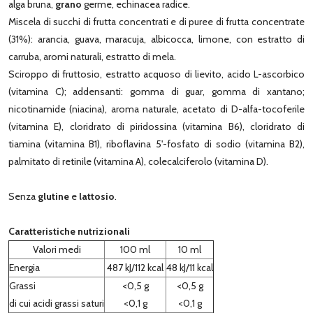
alga bruna,
grano
germe, echinacea radice.
Miscela di succhi di frutta concentrati e di puree di frutta concentrate
(31%): arancia, guava, maracuja, albicocca, limone, con estratto di
carruba, aromi naturali, estratto di mela.
Sciroppo di fruttosio, estratto acquoso di lievito, acido L-ascorbico
(vitamina C); addensanti: gomma di guar, gomma di xantano;
nicotinamide (niacina), aroma naturale, acetato di D-alfa-tocoferile
(vitamina E), cloridrato di piridossina (vitamina B6), cloridrato di
tiamina (vitamina B1), riboflavina 5'-fosfato di sodio (vitamina B2),
palmitato di retinile (vitamina A), colecalciferolo (vitamina D).
Senza
glutine
e
lattosio
.
Caratteristiche nutrizionali
Valori medi
100 ml
10 ml
Energia
487 kJ/112 kcal
48 kJ/11 kcal
Grassi
<0,5 g
<0,5 g
di cui acidi grassi saturi
<0,1 g
<0,1 g