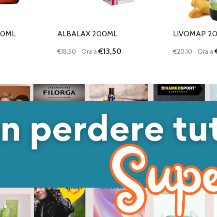
00ML
ALBALAX 200ML
LIVOMAP 2
€13,50
€18,50
Ora a
€20,10
Ora a
Quantità:
Quantità:
DIMINUISCI QUANTITÀ DI UNDEFINED
AUMENTA QUANTITÀ DI UNDEFINED
DIMINUISC
AUME
AGGIUNGI AL
CARRELLO