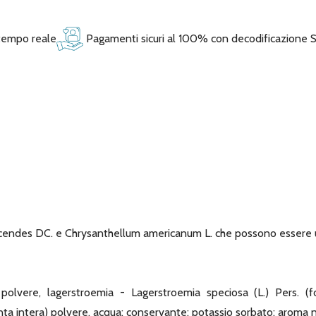
 tempo reale
Pagamenti sicuri al 100% con decodificazione 
des DC. e Chrysanthellum americanum L. che possono essere util
ere, lagerstroemia - Lagerstroemia speciosa (L.) Pers. (fogl
ta intera) polvere, acqua; conservante: potassio sorbato; aroma n