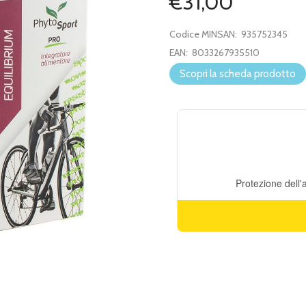
€31,00
Codice MINSAN:
935752345
EAN:
8033267935510
Scopri la scheda prodotto