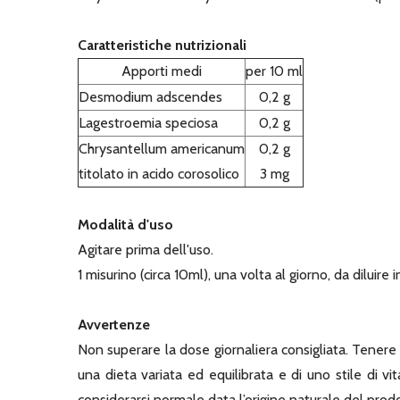
Caratteristiche nutrizionali
Apporti medi
per 10 ml
Desmodium adscendes
0,2 g
Lagestroemia speciosa
0,2 g
Chrysantellum americanum
0,2 g
titolato in acido corosolico
3 mg
Modalità d'uso
Agitare prima dell'uso.
1 misurino (circa 10ml), una volta al giorno, da diluire
Avvertenze
Non superare la dose giornaliera consigliata. Tenere f
una dieta variata ed equilibrata e di uno stile di 
considerarsi normale data l’origine naturale del prod