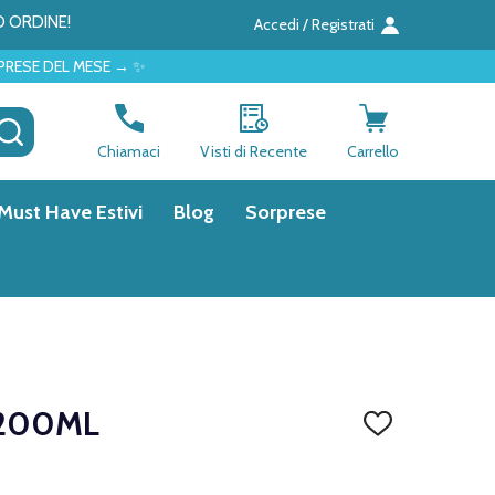
O ORDINE!
Accedi / Registrati
 → ✨
CERCA
Chiamaci
Visti di Recente
Carrello
Must Have Estivi
Blog
Sorprese
 200ML
AGGIUNGI
ALLA
LISTA
DEI