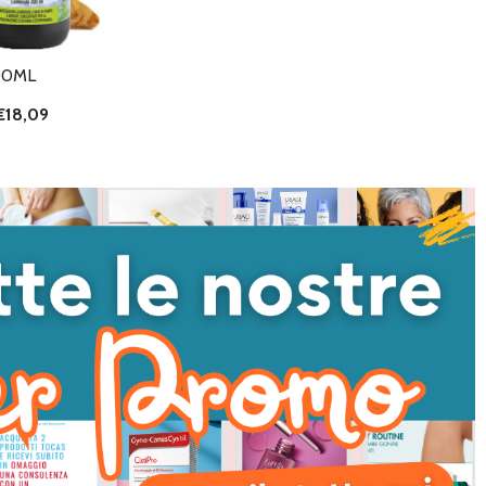
00ML
€18,09
I QUANTITÀ DI UNDEFINED
NTA QUANTITÀ DI UNDEFINED
AGGIUNGI AL
CARRELLO