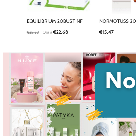
EQUILIBRIUM 20BUST NF
NORMOTUSS 2
€22,68
€15,47
€25,20
Ora a
Quantità:
DIMINUISCI QUANTITÀ DI UNDEFINED
AUMENTA QUANTITÀ DI UNDEFINED
AGGIUNGI AL
CARRELLO