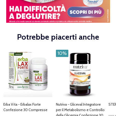
Potrebbe piacerti anche
10%
Erba Vita - Erbalax Forte
Nutriva - Gliceval Integratore
STE
Confezione 30 Compresse
per il Metabolismo e Controllo
della Glicemia Confezione 30