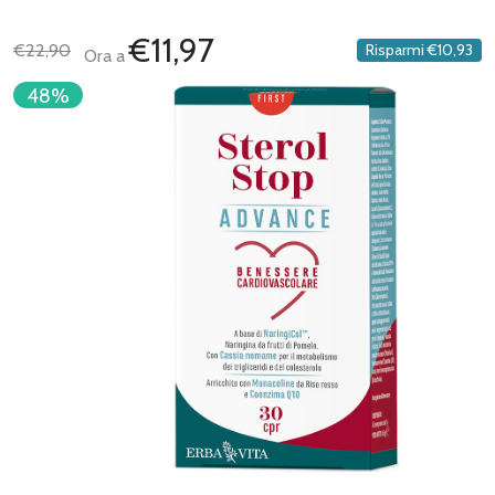
€11,97
€22,90
Risparmi
€10,93
Ora a
48%