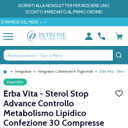
ISCRIVITI ALLA NEWSLETTER PER RICEVERE UNO
SCONTO IMMEDIATO AL PRIMO ORDINE!
RESE DEL MESE → ✨
MENU
Ricerca
CE
Integratori
Integratori Colesterolo e Trigliceridi
Erba Vita - Stero
Disponibile
Erba Vita - Sterol Stop
AGGI
ALLA
Advance Controllo
LISTA
DEI
Metabolismo Lipidico
DESID
Confezione 30 Compresse