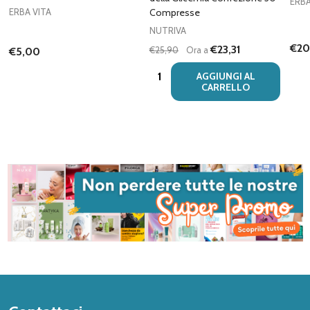
ERBA
ERBA VITA
Compresse
NUTRIVA
€20
€23,31
€25,90
Ora a
€5,00
Quantità:
AGGIUNGI AL
CARRELLO
Inizio