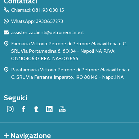
Contattaci
del
Chiamaci: 081 193 030 15
piè
WhatsApp: 3930657273
di
assistenzaclienti@petroneonline.it
pagina
Farmacia Vittorio Petrone di Petrone Mariavittoria e C.
SRL Via Portamedina 8, 80134 - Napoli NA P.IVA:
01211040637 REA: NA-302855
Parafarmacia Vittorio Petrone di Petrone Mariavittoria e
C. SRL Via Ferrante Imparato, 190 80146 - Napoli NA
Seguici
Navigazione