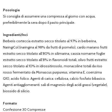
Posologia
Si consiglia di assumere una compressa al giorno con acqua,
preferibilmente la sera dopo il pasto principale.
Ingredienti/Inci
Berberis corteccia estratto secco titolato al 97% in berberina,
NaringiCol (naringina al 98% da frutti di pomelo), cardo mariano frutti
estratto secco titolato all’80% in silimarina, cassia nomame foglie
estratto secco titolato all’8% in flavonoidi totali, olivo frutti estratto
secco titolato al 10% in idrossitirosolo, monacoline totali da riso
rosso fermentato da Monascus purpureus, vitamina E, coenzima
Q10, acido folico. Agenti di carica: cellulosa, calcio fosfato bibasico.
Agenti antiagglomeranti: sali di magnesio degli acidi grassi (vegetale),
biossido di silicio.
Formato
Confezione 30 Compresse