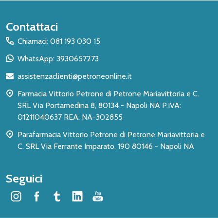
Inizio
Contattaci
del
Chiamaci: 081 193 030 15
piè
WhatsApp: 3930657273
di
assistenzaclienti@petroneonline.it
pagina
Farmacia Vittorio Petrone di Petrone Mariavittoria e C.
SRL Via Portamedina 8, 80134 - Napoli NA P.IVA:
01211040637 REA: NA-302855
Parafarmacia Vittorio Petrone di Petrone Mariavittoria e
C. SRL Via Ferrante Imparato, 190 80146 - Napoli NA
Seguici