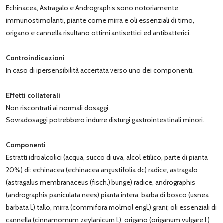
Echinacea, Astragalo e Andrographis sono notoriamente
immunostimolanti, piante come mirra e oli essenziali di timo,
origano e cannella risultano ottimi antisettici ed antibatterici.
Controindicazioni
In caso di ipersensibilità accertata verso uno dei componenti.
Effetti collaterali
Non riscontrati ai normali dosaggi.
Sovradosaggi potrebbero indurre disturgi gastrointestinali minori.
Componenti
Estratti idroalcolici (acqua, succo di uva, alcol etilico, parte di pianta
20%) di: echinacea (echinacea angustifolia dc) radice, astragalo
(astragalus membranaceus (fisch.) bunge) radice, andrographis
(andrographis paniculata nees) pianta intera, barba di bosco (usnea
barbata l.) tallo, mirra (commifora molmol engl.) grani; oli essenziali di
cannella (cinnamomum zeylanicum l.), origano (origanum vulgare l.)