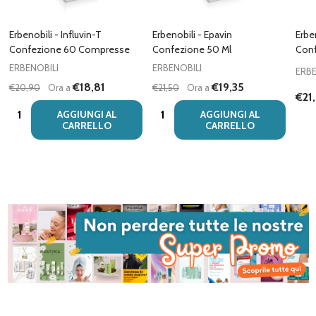
Erbenobili - Influvin-T
Erbenobili - Epavin
Erbe
Confezione 60 Compresse
Confezione 50 Ml
Conf
ERBENOBILI
ERBENOBILI
ERBE
€18,81
€19,35
€20,90
Ora a
€21,50
Ora a
€21
Quantità:
Quantità:
AGGIUNGI AL
AGGIUNGI AL
CARRELLO
CARRELLO