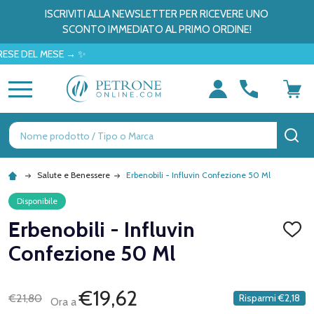
ISCRIVITI ALLA NEWSLETTER PER RICEVERE UNO
SCONTO IMMEDIATO AL PRIMO ORDINE!
EL MESE → ✨
MENU
Ricerca
CE
Salute e Benessere
Erbenobili - Influvin Confezione 50 Ml
Disponibile
Erbenobili - Influvin
AGGI
ALLA
Confezione 50 Ml
LISTA
DEI
DESID
€19,62
€21,80
Risparmi
€2,18
Ora a