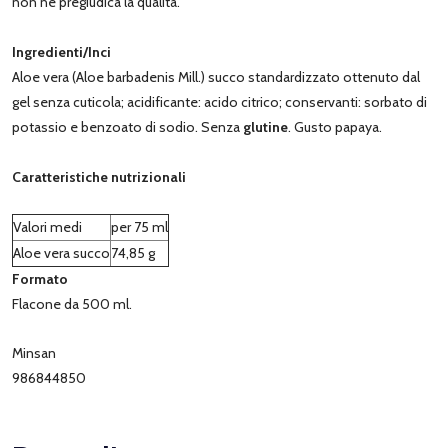
non ne pregiudica la qualità.
Ingredienti/Inci
Aloe vera (Aloe barbadenis Mill.) succo standardizzato ottenuto dal
gel senza cuticola; acidificante: acido citrico; conservanti: sorbato di
potassio e benzoato di sodio. Senza
glutine
. Gusto papaya.
Caratteristiche nutrizionali
Valori medi
per 75 ml
Aloe vera succo
74,85 g
Formato
Flacone da 500 ml.
Minsan
986844850