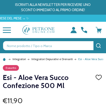
ISCRIVITI ALLA NEWSLETTER PER RICEVERE UNO
SCONTO IMMEDIATO AL PRIMO ORDINE!
EL MESE → ✨
MENU
Ricerca
CE
Integratori
Integratori Depurativi e Drenanti
Esi - Aloe Vera Succ
Esaurito
Esi - Aloe Vera Succo
AGGI
ALLA
Confezione 500 Ml
LISTA
DEI
DESID
€11,90