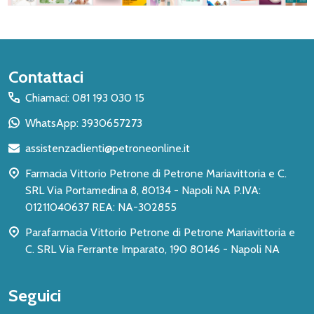
Inizio
Contattaci
del
Chiamaci: 081 193 030 15
piè
WhatsApp: 3930657273
di
assistenzaclienti@petroneonline.it
pagina
Farmacia Vittorio Petrone di Petrone Mariavittoria e C.
SRL Via Portamedina 8, 80134 - Napoli NA P.IVA:
01211040637 REA: NA-302855
Parafarmacia Vittorio Petrone di Petrone Mariavittoria e
C. SRL Via Ferrante Imparato, 190 80146 - Napoli NA
Seguici