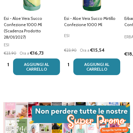
Esi - Aloe Vera Succo
Esi - Aloe Vera Succo Mirtillo
Erba
Confezione 1000 Ml
Confezione 1000 Ml
Conf
(Scadenza Prodotto
ESI
28/01/2027)
ERB
ESI
€15,54
€23,90
Ora a
€16,73
€23,90
Ora a
€18
Quantità:
Quantità:
AGGIUNGI AL
AGGIUNGI AL
CARRELLO
CARRELLO