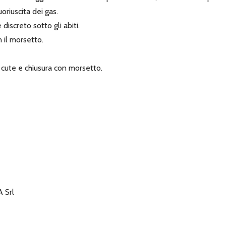
oriuscita dei gas.
iscreto sotto gli abiti.
n il morsetto.
o cute e chiusura con morsetto.
 Srl