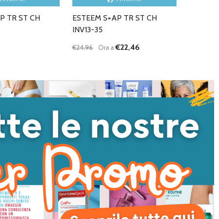
P TR ST CH
ESTEEM S+AP TR ST CH
INV13-35
€22,46
€24,96
Ora a
Quantità:
DIMINUISCI QUANTITÀ DI UNDEFINED
AUMENTA QUANTITÀ DI UNDEFI
AGGIUNGI AL
CARRELLO