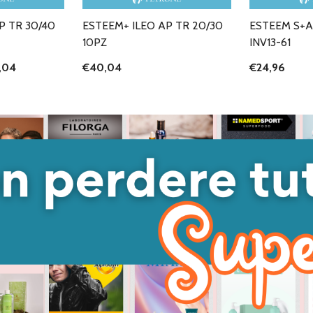
P TR 30/40
ESTEEM+ ILEO AP TR 20/30
ESTEEM S+A
10PZ
INV13-61
,04
€40,04
€24,96
ANTITÀ DI UNDEFINED
 QUANTITÀ DI UNDEFINED
GIUNGI AL
ARRELLO