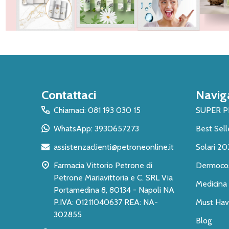
Inizio
Contattaci
Navig
del
piè
Chiamaci: 081 193 030 15
SUPER 
di
WhatsApp: 3930657273
Best Sell
pagina
assistenzaclienti@petroneonline.it
Solari 20
Farmacia Vittorio Petrone di
Dermoco
Petrone Mariavittoria e C. SRL Via
Medicina 
Portamedina 8, 80134 - Napoli NA
P.IVA: 01211040637 REA: NA-
Must Have
302855
Blog