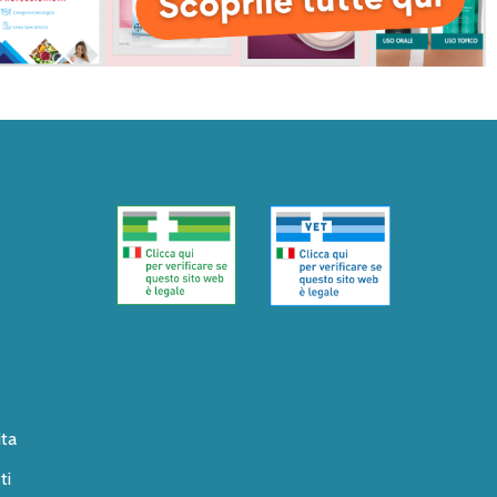
ita
ti