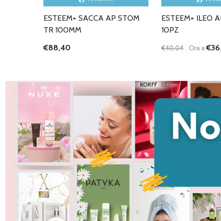
ESTEEM+ SACCA AP STOM
ESTEEM+ ILEO A
TR 100MM
10PZ
€88,40
€36
€40,04
Ora a
Quantità:
DIMINUISCI QU
AUMENTA
AG
C