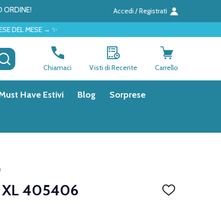
O ORDINE!
Accedi / Registrati
→ ✨
CERCA
Chiamaci
Visti di Recente
Carrello
Must Have Estivi
Blog
Sorprese
 XL 405406
AGGIUNGI
ALLA
LISTA
DEI