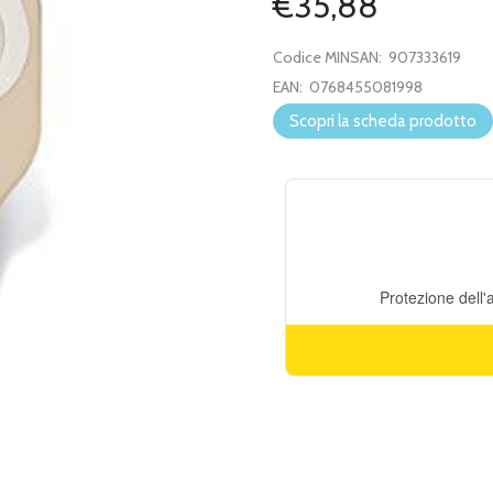
€35,88
Codice MINSAN:
907333619
EAN:
0768455081998
Scopri la scheda prodotto