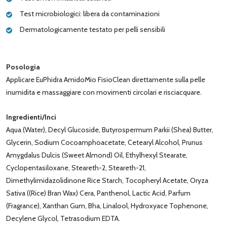
Test microbiologici: libera da contaminazioni
Dermatologicamente testato per pelli sensibili
Posologia
Applicare EuPhidra AmidoMio FisioClean direttamente sulla pelle
inumidita e massaggiare con movimenti circolari e risciacquare.
Ingredienti/Inci
Aqua (Water), Decyl Glucoside, Butyrospermum Parkii (Shea) Butter,
Glycerin, Sodium Cocoamphoacetate, Cetearyl Alcohol, Prunus
Amygdalus Dulcis (Sweet Almond) Oil, Ethylhexyl Stearate,
Cyclopentasiloxane, Steareth-2, Steareth-21,
Dimethylimidazolidinone Rice Starch, Tocopheryl Acetate, Oryza
Sativa ((Rice) Bran Wax) Cera, Panthenol, Lactic Acid, Parfum
(Fragrance), Xanthan Gum, Bha, Linalool, Hydroxyace Tophenone,
Decylene Glycol, Tetrasodium EDTA.