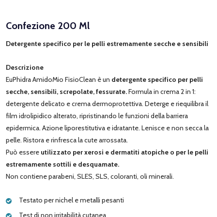
Confezione 200 Ml
Detergente specifico per le pelli estremamente secche e sensibili
Descrizione
EuPhidra AmidoMio FisioClean è un
detergente specifico per pelli
secche, sensibili, screpolate, fessurate.
Formula in crema 2 in 1:
detergente delicato e crema dermoprotettiva. Deterge e riequilibra il
film idrolipidico alterato, ripristinando le funzioni della barriera
epidermica. Azione liporestitutiva e idratante. Lenisce e non secca la
pelle. Ristora e rinfresca la cute arrossata.
Può essere
utilizzato per xerosi e dermatiti atopiche o per le pelli
estremamente sottili e desquamate.
Non contiene parabeni, SLES, SLS, coloranti, oli minerali.
Testato per nichel e metalli pesanti
Test di non irritabilità cutanea