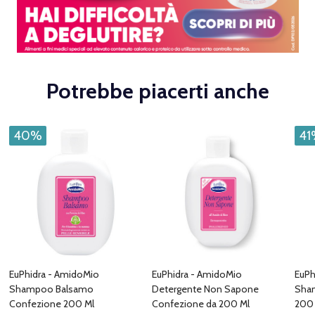
Potrebbe piacerti anche
40%
41
EuPhidra - AmidoMio
EuPhidra - AmidoMio
EuPh
Shampoo Balsamo
Detergente Non Sapone
Sha
Confezione 200 Ml
Confezione da 200 Ml
200