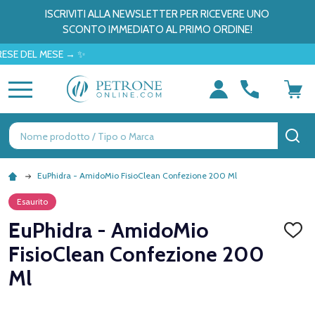
ISCRIVITI ALLA NEWSLETTER PER RICEVERE UNO
SCONTO IMMEDIATO AL PRIMO ORDINE!
EL MESE → ✨
MENU
Ricerca
CE
EuPhidra - AmidoMio FisioClean Confezione 200 Ml
Esaurito
EuPhidra - AmidoMio
AGGI
ALLA
FisioClean Confezione 200
LISTA
DEI
Ml
DESID