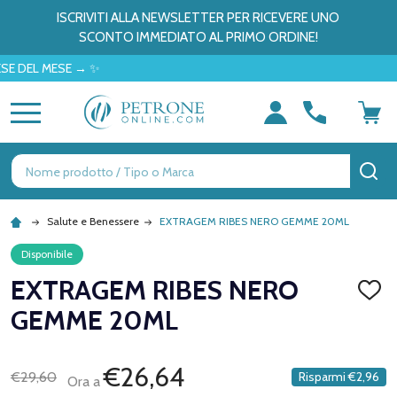
ISCRIVITI ALLA NEWSLETTER PER RICEVERE UNO
SCONTO IMMEDIATO AL PRIMO ORDINE!
L MESE → ✨
MENU
Ricerca
CE
Salute e Benessere
EXTRAGEM RIBES NERO GEMME 20ML
Disponibile
EXTRAGEM RIBES NERO
AGGI
ALLA
GEMME 20ML
LISTA
DEI
DESID
€26,64
€29,60
Risparmi
€2,96
Ora a