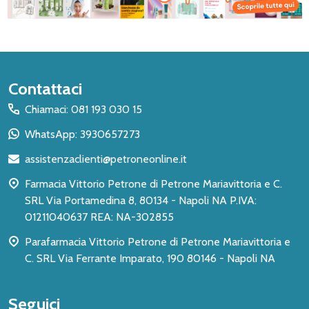
Inizio
Contattaci
del
Chiamaci: 081 193 030 15
piè
WhatsApp: 3930657273
di
assistenzaclienti@petroneonline.it
pagina
Farmacia Vittorio Petrone di Petrone Mariavittoria e C.
SRL Via Portamedina 8, 80134 - Napoli NA P.IVA:
01211040637 REA: NA-302855
Parafarmacia Vittorio Petrone di Petrone Mariavittoria e
C. SRL Via Ferrante Imparato, 190 80146 - Napoli NA
Seguici