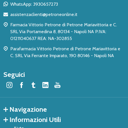
piè
WhatsApp: 3930657273
di
assistenzaclienti@petroneonline.it
pagina
Farmacia Vittorio Petrone di Petrone Mariavittoria e C.
SRL Via Portamedina 8, 80134 - Napoli NA P.IVA:
01211040637 REA: NA-302855
Parafarmacia Vittorio Petrone di Petrone Mariavittoria e
C. SRL Via Ferrante Imparato, 190 80146 - Napoli NA
Seguici
Navigazione
Informazioni Utili