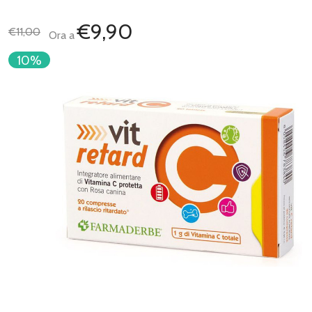
€9,90
€11,00
Ora a
10%