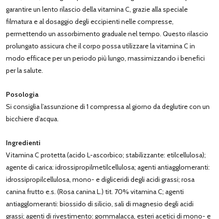
garantire un lento rilascio della vitamina C, grazie alla speciale
filmatura e al dosaggio degli eccipienti nelle compresse,
permettendo un assorbimento graduale nel tempo. Questo rilascio
prolungato assicura che il corpo possa utilizzare la vitamina C in
modo efficace per un periodo più lungo, massimizzando i benefici
per la salute.
Posologia
Si consiglia l’assunzione di 1 compressa al giorno da deglutire con un
bicchiere d’acqua.
Ingredienti
Vitamina C protetta (acido L-ascorbico; stabilizzante: etilcellulosa);
agente di carica: idrossipropilmetilcellulosa; agenti antiagglomeranti:
idrossipropilcellulosa, mono- e digliceridi degli acidi grassi; rosa
canina frutto e.s. (Rosa canina L.) tit. 70% vitamina C; agenti
antiagglomeranti: biossido di silicio, sali di magnesio degli acidi
grassi; agenti di rivestimento: gommalacca, esteri acetici di mono- e