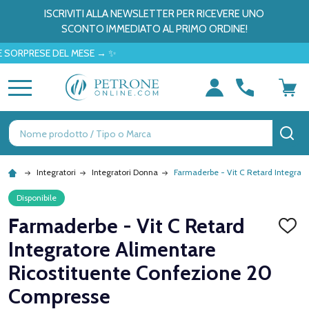
ISCRIVITI ALLA NEWSLETTER PER RICEVERE UNO
SCONTO IMMEDIATO AL PRIMO ORDINE!
RESE DEL MESE → ✨
MENU
Ricerca
CE
Integratori
Integratori Donna
Farmaderbe - Vit C Retard Integrat
Disponibile
Farmaderbe - Vit C Retard
AGGI
ALLA
Integratore Alimentare
LISTA
DEI
Ricostituente Confezione 20
DESID
Compresse