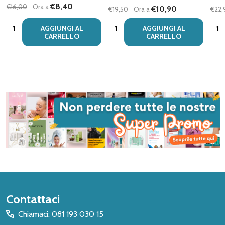
€8,40
€16,00
Ora a
€10,90
€19,50
Ora a
€22,
Quantità:
Quantità:
Quan
AGGIUNGI AL
AGGIUNGI AL
CARRELLO
CARRELLO
Inizio
Contattaci
del
Chiamaci: 081 193 030 15