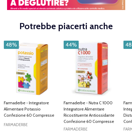
Potrebbe piacerti anche
48%
44%
4
Farmaderbe - Integratore
Farmaderbe - Nutra C 1000
Farm
Alimentare Potassio
Integratore Alimentare
Inte
Confezione 60 Compresse
Ricostituente Antiossidante
Dist
Confezione 60 Compresse
Con
FARMADERBE
FARMADERBE
FAR