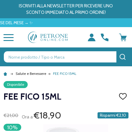
ISCRIVITI ALLA NEWSLETTER PER RICEVERE UNO
SCONTO IMMEDIATO AL PRIMO ORDINE!
L MESE → ✨
MENU
Ricerca
CE
Salute e Benessere
FEE FICO 15ML
Disponibile
FEE FICO 15ML
AGGI
ALLA
LISTA
DEI
€18,90
€21,00
Risparmi
€2,10
Ora a
DESID
10%