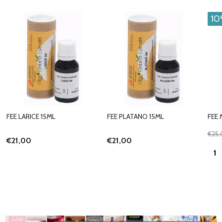
1
FEE LARICE 15ML
FEE PLATANO 15ML
FEE
€25,
€21,00
€21,00
Quan