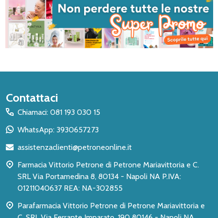
Inizio
Contattaci
del
Chiamaci: 081 193 030 15
piè
WhatsApp: 3930657273
di
assistenzaclienti@petroneonline.it
pagina
Farmacia Vittorio Petrone di Petrone Mariavittoria e C.
SRL Via Portamedina 8, 80134 - Napoli NA P.IVA:
01211040637 REA: NA-302855
Parafarmacia Vittorio Petrone di Petrone Mariavittoria e
C. SRL Via Ferrante Imparato, 190 80146 - Napoli NA