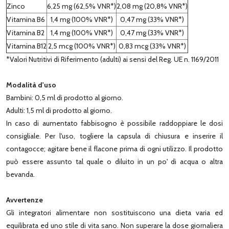
Zinco
6,25 mg (62,5% VNR*)
2,08 mg (20,8% VNR*)
Vitamina B6
1,4 mg (100% VNR*)
0,47 mg (33% VNR*)
Vitamina B2
1,4 mg (100% VNR*)
0,47 mg (33% VNR*)
Vitamina B12
2,5 mcg (100% VNR*)
0,83 mcg (33% VNR*)
*Valori Nutritivi di Riferimento (adulti) ai sensi del Reg. UE n. 1169/2011
Modalità d'uso
Bambini: 0,5 ml di prodotto al giorno.
Adulti: 1,5 ml di prodotto al giorno.
In caso di aumentato fabbisogno è possibile raddoppiare le dosi
consigliale. Per l'uso, togliere la capsula di chiusura e inserire il
contagocce; agitare bene il flacone prima di ogni utilizzo. Il prodotto
può essere assunto tal quale o diluito in un po' di acqua o altra
bevanda.
Avvertenze
Gli integratori alimentare non sostituiscono una dieta varia ed
equilibrata ed uno stile di vita sano. Non superare la dose giornaliera