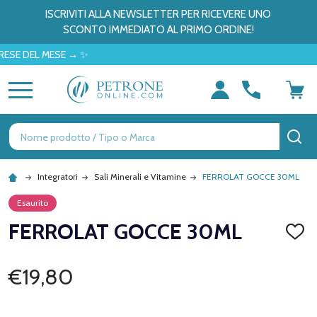
ISCRIVITI ALLA NEWSLETTER PER RICEVERE UNO
SCONTO IMMEDIATO AL PRIMO ORDINE!
EL MESE → ✨
MENU
Ricerca
CE
Integratori
Sali Minerali e Vitamine
FERROLAT GOCCE 30ML
Esaurito
FERROLAT GOCCE 30ML
AGGI
ALLA
LISTA
DEI
€19,80
DESID