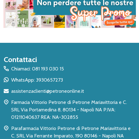
Inizio
Contattaci
del
Chiamaci: 081 193 030 15
piè
WhatsApp: 3930657273
di
assistenzaclienti@petroneonline.it
pagina
Farmacia Vittorio Petrone di Petrone Mariavittoria e C.
SRL Via Portamedina 8, 80134 - Napoli NA P.IVA:
01211040637 REA: NA-302855
Parafarmacia Vittorio Petrone di Petrone Mariavittoria e
C. SRL Via Ferrante Imparato, 190 80146 - Napoli NA