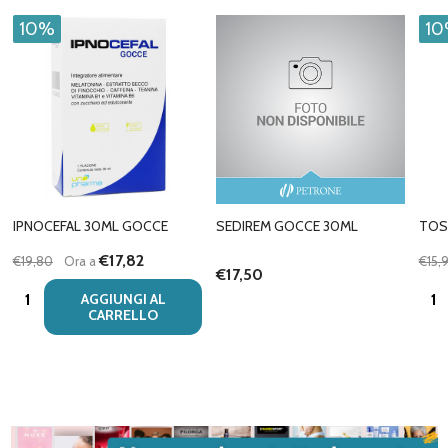
10%
1
IPNOCEFAL 30ML GOCCE
SEDIREM GOCCE 30ML
TOS
€17,82
€19,80
Ora a
€15,
€17,50
Quantità:
Quan
AGGIUNGI AL
CARRELLO