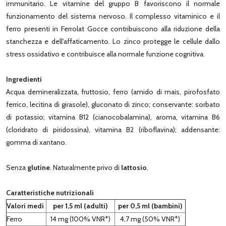
immunitario. Le vitamine del gruppo B favoriscono il normale
funzionamento del sistema nervoso. Il complesso vitaminico e il
ferro presenti in Ferrolat Gocce contribuiscono alla riduzione della
stanchezza e dell'affaticamento. Lo zinco protegge le cellule dallo
stress ossidativo e contribuisce alla normale funzione cognitiva.
Ingredienti
Acqua demineralizzata, fruttosio, ferro (amido di mais, pirofosfato
ferrico, lecitina di girasole), gluconato di zinco; conservante: sorbato
di potassio; vitamina B12 (cianocobalamina), aroma, vitamina B6
(cloridrato di piridossina), vitamina B2 (riboflavina); addensante:
gomma di xantano.
Senza
glutine
. Naturalmente privo di
lattosio
.
Caratteristiche nutrizionali
Valori medi
per 1,5 ml (adulti)
per 0,5 ml (bambini)
Ferro
14 mg (100% VNR*)
4,7 mg (50% VNR*)