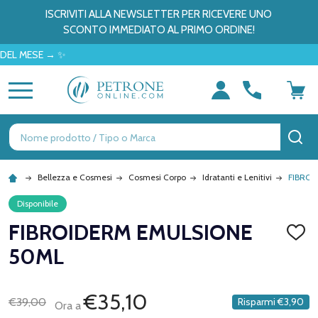
ISCRIVITI ALLA NEWSLETTER PER RICEVERE UNO
SCONTO IMMEDIATO AL PRIMO ORDINE!
MESE → ✨
MENU
Ricerca
CE
Bellezza e Cosmesi
Cosmesi Corpo
Idratanti e Lenitivi
FIBROI
Disponibile
FIBROIDERM EMULSIONE
AGGI
ALLA
50ML
LISTA
DEI
DESID
€35,10
€39,00
Risparmi
€3,90
Ora a