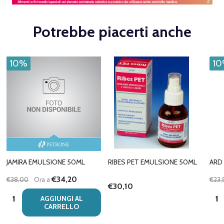
Potrebbe piacerti anche
10%
1
JAMIRA EMULSIONE 50ML
RIBES PET EMULSIONE 50ML
ARD
€34,20
€38,00
Ora a
€23,
€30,10
Quantità:
Quan
AGGIUNGI AL
CARRELLO