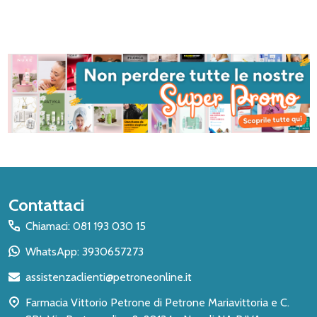
Inizio
Contattaci
del
Chiamaci: 081 193 030 15
piè
WhatsApp: 3930657273
di
assistenzaclienti@petroneonline.it
pagina
Farmacia Vittorio Petrone di Petrone Mariavittoria e C.