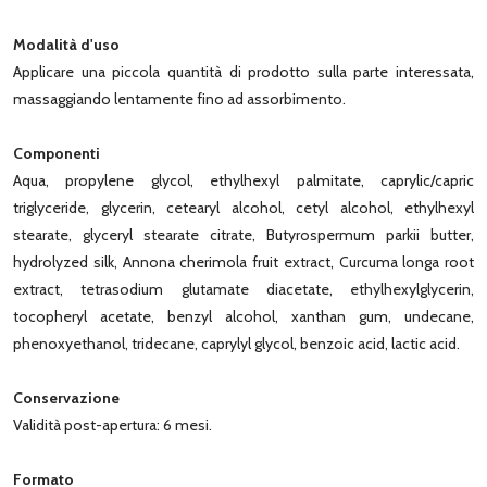
Modalità d'uso
Applicare una piccola quantità di prodotto sulla parte interessata,
massaggiando lentamente fino ad assorbimento.
Componenti
Aqua, propylene glycol, ethylhexyl palmitate, caprylic/capric
triglyceride, glycerin, cetearyl alcohol, cetyl alcohol, ethylhexyl
stearate, glyceryl stearate citrate, Butyrospermum parkii butter,
hydrolyzed silk, Annona cherimola fruit extract, Curcuma longa root
extract, tetrasodium glutamate diacetate, ethylhexylglycerin,
tocopheryl acetate, benzyl alcohol, xanthan gum, undecane,
phenoxyethanol, tridecane, caprylyl glycol, benzoic acid, lactic acid.
Conservazione
Validità post-apertura: 6 mesi.
Formato