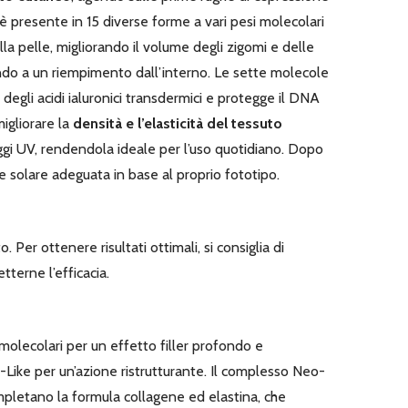
 è presente in 15 diverse forme a vari pesi molecolari
a pelle, migliorando il volume degli zigomi e delle
endo a un riempimento dall’interno. Le sette molecole
egli acidi ialuronici transdermici e protegge il DNA
igliorare la
densità e l’elasticità del tessuto
ggi UV, rendendola ideale per l’uso quotidiano. Dopo
e solare adeguata in base al proprio fototipo.
er ottenere risultati ottimali, si consiglia di
terne l’efficacia.
molecolari per un effetto filler profondo e
-Like per un’azione ristrutturante. Il complesso Neo-
mpletano la formula collagene ed elastina, che