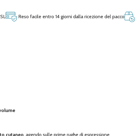
SSL
Reso facile entro 14 giorni dalla ricezione del pacco
i volume
to cutaneo
, agendo sulle prime rughe di espressione