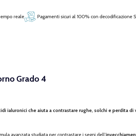
 tempo reale
Pagamenti sicuri al 100% con decodificazione 
orno Grado 4
di ialuronici che aiuta a contrastare rughe, solchi e perdita d
ula avanzata studiata per contrastare i segni dell’
invecchiamen