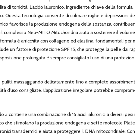
 di tonicità. L’acido ialuronico, ingrediente chiave della formula,
ro.
Questa tecnologia consente di colmare rughe e depressioni dell
uronico favorisce la produzione endogena della sostanza, contribu
 il complesso Neo-MITO Mitochondria aiuta a sostenere il volume d
 formula è arricchita con collagene ed elastina, fondamentali per m
lude un fattore di protezione SPF 15, che protegge la pelle dai ra
’esposizione prolungata è sempre consigliato l’uso di una protezion
puliti, massaggiando delicatamente fino a completo assorbimento. P
ità d’uso consigliate. L’applicazione irregolare potrebbe compromet
 3 contiene una combinazione di 15 acidi ialuronici a diversi pesi 
onico che stimolano la produzione endogena e sette molecole Plate
uronici transdermici e aiuta a proteggere il DNA mitocondriale. Co