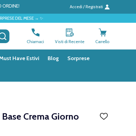
O ORDINE!
Accedi / Registrati
SE → ✨
CERCA
Chiamaci
Visti di Recente
Carrello
Must Have Estivi
Blog
Sorprese
HA Base Crema Giorno
AGGIUNGI
ALLA
LISTA
DEI