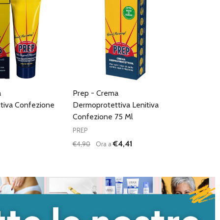
a
Prep - Crema
tiva Confezione
Dermoprotettiva Lenitiva
Confezione 75 Ml
PREP
€4,41
€4,90
Ora a
Quantità:
DIMINUISCI QUANTITÀ DI UNDEFINED
AUMENTA QUANTITÀ DI UNDEFI
AGGIUNGI AL
CARRELLO