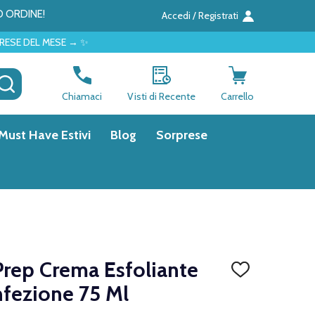
O ORDINE!
Accedi / Registrati
→ ✨
CERCA
Chiamaci
Visti di Recente
Carrello
Must Have Estivi
Blog
Sorprese
-Prep Crema Esfoliante
AGGIUNGI
ALLA
fezione 75 Ml
LISTA
DEI