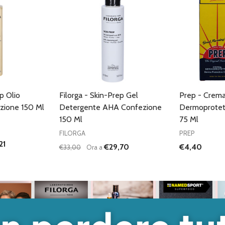
p Olio
Filorga - Skin-Prep Gel
Prep - Crem
zione 150 Ml
Detergente AHA Confezione
Dermoprotet
150 Ml
75 Ml
FILORGA
PREP
21
€29,70
€4,40
€33,00
Ora a
Quantità:
ANTITÀ DI UNDEFINED
 QUANTITÀ DI UNDEFINED
DIMINUISCI QUANTITÀ DI UNDEFINED
AUMENTA QUANTITÀ DI UNDEFINED
GIUNGI AL
AGGIUNGI AL
ARRELLO
CARRELLO