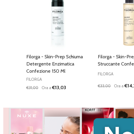
Filorga - Skin-Prep Schiuma
Filorga - Skin-Pre
Detergente Enzimatica
Struccante Confe
Confezione 150 Ml
FILORGA
FILORGA
€14,
€33,00
Ora a
€13,03
€31,00
Ora a
Quantità:
Quantità:
DIMINUISCI QUANTITÀ DI UNDEFINED
AUMENTA QUANTITÀ DI UNDEFINED
DIMINUISCI QU
AUMENTA
AGGIUNGI AL
AG
CARRELLO
C