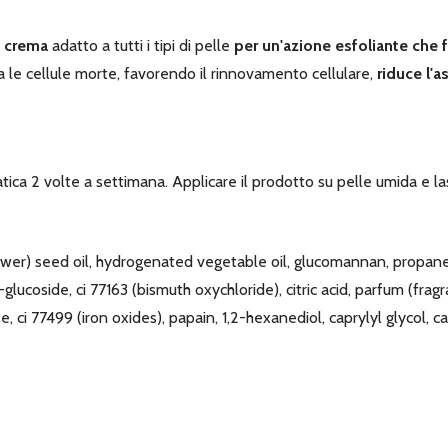
a
crema
adatto a tutti i tipi di pelle
per un'azione esfoliante che f
 le cellule morte, favorendo il rinnovamento cellulare,
riduce l'as
ica 2 volte a settimana. Applicare il prodotto su pelle umida e las
lower) seed oil, hydrogenated vegetable oil, glucomannan, propane
glucoside, ci 77163 (bismuth oxychloride), citric acid, parfum (fra
ci 77499 (iron oxides), papain, 1,2-hexanediol, caprylyl glycol, ca