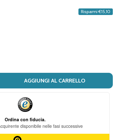
DESIDERI
Risparmi
€15,10
AGGIUNGI AL CARRELLO
 FILORGA - SKIN-PREP CREMA ESFOLIANTE ENZIMATICA CON
ITÀ DI FILORGA - SKIN-PREP CREMA ESFOLIANTE ENZIMAT