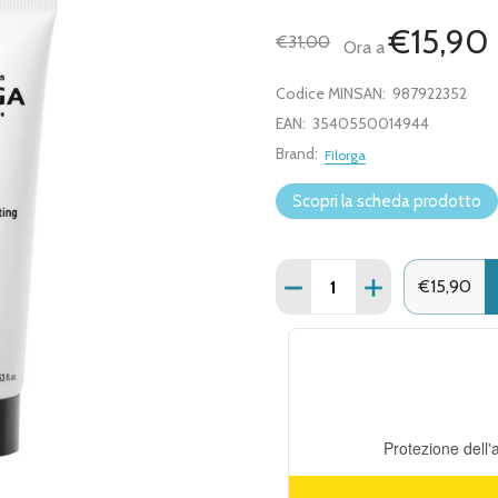
€15,90
€31,00
Ora a
Codice MINSAN:
987922352
EAN:
3540550014944
Brand:
Filorga
Scopri la scheda prodotto
Quantità:
DIMINUISCI QUANTITÀ DI
AUMENTA QUANT
€15,90