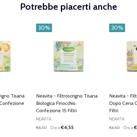
Potrebbe piacerti anche
30%
30%
rigno Tisana
Neavita - Filtroscrigno Tisana
Neavita - Fil
a Confezione
Biologica Finocchio
Dopo Cena C
Confezione 15 Filtri
Filtri
NEAVITA
NEAVITA
€4,55
€
€6,50
Ora a
€6,50
Ora a
Quantità:
Quantità:
DIMINUISCI QUANTITÀ DI UNDEFINED
AUMENTA QUANTITÀ DI UNDEFINED
DIMINUISC
AUME
AGGIUNGI AL