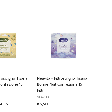
troscrigno Tisana
Neavita - Filtroscrigno Tisana
onfezione 15
Bonne Nuit Confezione 15
Filtri
NEAVITA
4,55
€6,50
I QUANTITÀ DI UNDEFINED
NTA QUANTITÀ DI UNDEFINED
AGGIUNGI AL