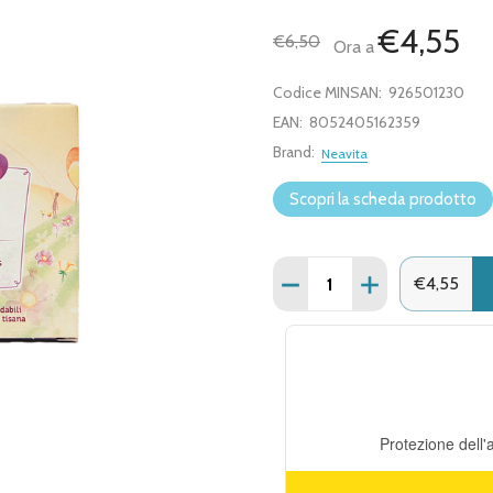
€4,55
€6,50
Ora a
Codice MINSAN:
926501230
EAN:
8052405162359
Brand:
Neavita
Scopri la scheda prodotto
Quantità:
DIMINUISCI QUANTITÀ DI 
AUMENTA QUANTI
€4,55