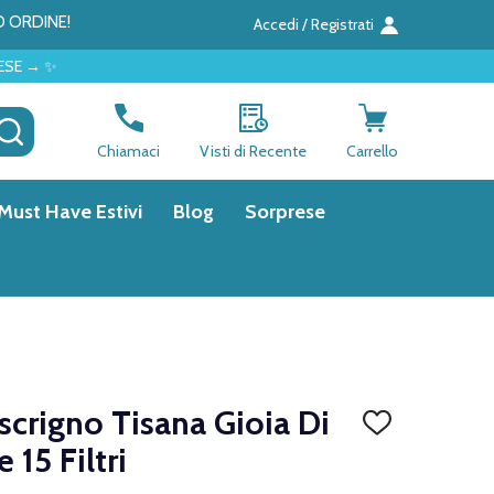
O ORDINE!
Accedi / Registrati
CERCA
Chiamaci
Visti di Recente
Carrello
Must Have Estivi
Blog
Sorprese
oscrigno Tisana Gioia Di
AGGIUNGI
ALLA
 15 Filtri
LISTA
DEI