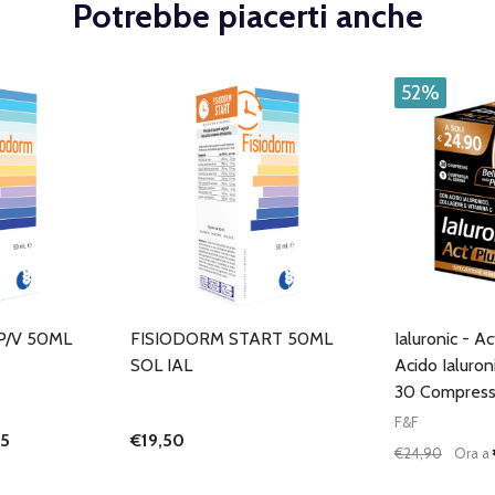
Potrebbe piacerti anche
52%
P/V 50ML
FISIODORM START 50ML
Ialuronic - A
SOL IAL
Acido Ialuro
30 Compres
F&F
55
€19,50
€24,90
Ora a
Quantità:
ANTITÀ DI UNDEFINED
 QUANTITÀ DI UNDEFINED
DIMINUISC
AUME
GIUNGI AL