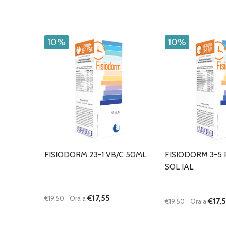
10%
10%
FISIODORM 23-1 VB/C 50ML
FISIODORM 3-5 
SOL IAL
€17,55
€19,50
Ora a
€17,
€19,50
Ora a
Quantità:
Quantità:
DIMINUISCI QUANTITÀ DI UNDEFINED
AUMENTA QUANTITÀ DI UNDEFINED
DIMINUISCI QU
AUMENTA
AGGIUNGI AL
AG