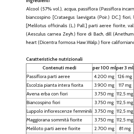
Ingredienti
Alcool (57% vol.), acqua, passiflora (Passiflora incarn
biancospino [Crataegus laevigata (Poir.) DC.] fiori
[Melilotus officinalis (L.) Pall.] parti aeree fiorite,
(Aesculus carnea Zeyh.) fiore di Bach, dill (Anethu
heart (Dicentra formosa Haw.Walp.) fiore californiano
Caratteristiche nutrizionali
Contenuti medi
per 100 ml
per 3 ml
Passiflora parti aeree
4.200 mg
126 mg
Escolzia pianta intera fiorita
3.900 mg
117 mg
Avena erba con fiori
3.750 mg
112,5 mg
Biancospino fiori
3.750 mg
112,5 mg
Luppolo infiorescenze femminili
3.750 mg
112,5 mg
Maggiorana sommità fiorite
3.750 mg
112,5 mg
Meliloto parti aeree fiorite
2.700 mg
81 mg