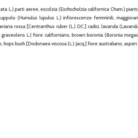
ata L.) parti aeree, escolzia (Eschscholzia californica Cham.) pianta
, luppolo (Humulus lupulus L.) infiorescenze femminili, maggior
 valeriana rossa [Centranthus ruber (L.) DC.] radici, lavanda (Lavandu
m graveolens L.) fiore californiano, brown boronia (Boronia megas
, hops bush [Dodonaea viscosa (L.) Jacq.] fiore australiano, aspen 