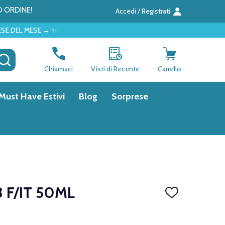
O ORDINE!
Accedi / Registrati
 ✨
CERCA
Chiamaci
Visti di Recente
Carrello
Must Have Estivi
Blog
Sorprese
 F/IT 50ML
AGGIUNGI
ALLA
LISTA
DEI