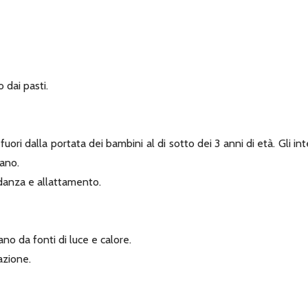
 dai pasti.
uori dalla portata dei bambini al di sotto dei 3 anni di età. Gli in
sano.
idanza e allattamento.
no da fonti di luce e calore.
azione.