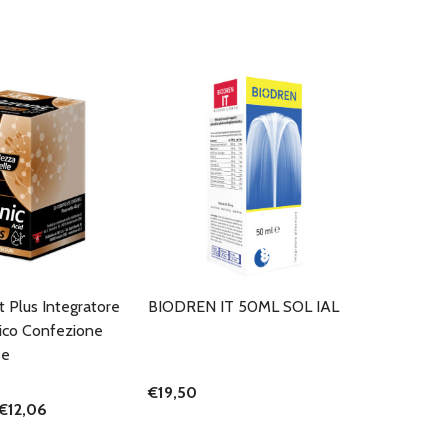
ct Plus Integratore
BIODREN IT 50ML SOL IAL
nico Confezione
se
€19,50
€12,06
I QUANTITÀ DI UNDEFINED
NTA QUANTITÀ DI UNDEFINED
AGGIUNGI AL