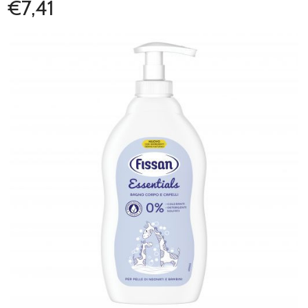
€7,41