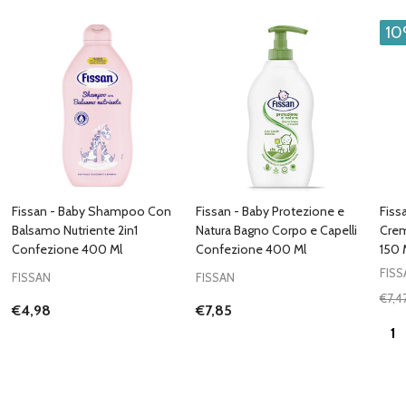
1
Fissan - Baby Shampoo Con
Fissan - Baby Protezione e
Fiss
Balsamo Nutriente 2in1
Natura Bagno Corpo e Capelli
Crem
Confezione 400 Ml
Confezione 400 Ml
150 
FISS
FISSAN
FISSAN
€7,4
€4,98
€7,85
Quan