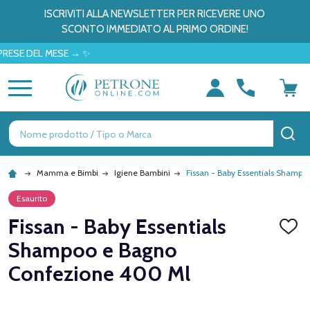
ISCRIVITI ALLA NEWSLETTER PER RICEVERE UNO
SCONTO IMMEDIATO AL PRIMO ORDINE!
 DEL MESE → ✨
MENU
Ricerca
CE
Mamma e Bimbi
Igiene Bambini
Fissan - Baby Essentials Shamp
Esaurito
Fissan - Baby Essentials
AGGI
ALLA
Shampoo e Bagno
LISTA
DEI
Confezione 400 Ml
DESID