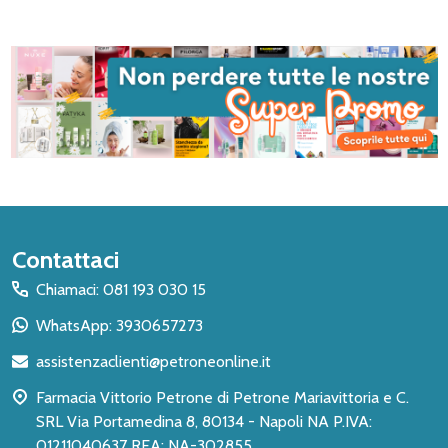
Inizio
Contattaci
del
Chiamaci: 081 193 030 15
piè
WhatsApp: 3930657273
di
assistenzaclienti@petroneonline.it
pagina
Farmacia Vittorio Petrone di Petrone Mariavittoria e C.
SRL Via Portamedina 8, 80134 - Napoli NA P.IVA:
01211040637 REA: NA-302855