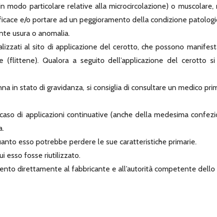
o (in modo particolare relative alla microcircolazione) o muscolare
icace e/o portare ad un peggioramento della condizione patologi
ente usura o anomalia.
calizzati al sito di applicazione del cerotto, che possono manifes
(flittene). Qualora a seguito dell’applicazione del cerotto si 
na in stato di gravidanza, si consiglia di consultare un medico prima 
n caso di applicazioni continuative (anche della medesima confezi
a.
uanto esso potrebbe perdere le sue caratteristiche primarie.
i esso fosse riutilizzato.
vento direttamente al fabbricante e all’autorità competente dello S