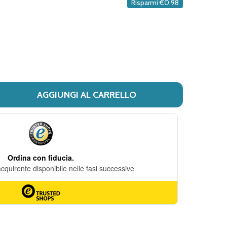
Risparmi
€0,98
DESIDERI
AGGIUNGI AL CARRELLO
 FIT THERAPY CER CERV 2PZ
ITÀ DI FIT THERAPY CER CERV 2PZ