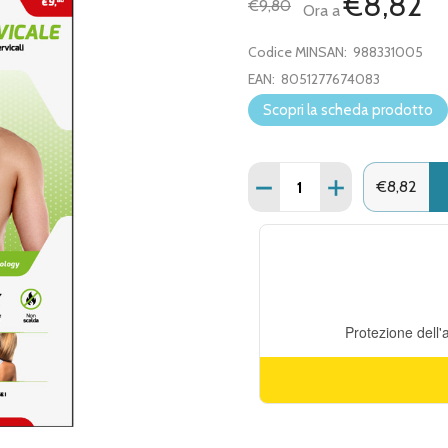
€8,82
€9,80
Ora a
Codice MINSAN:
988331005
EAN:
8051277674083
Scopri la scheda prodotto
Quantità:
DIMINUISCI QUANTITÀ DI
AUMENTA QUANT
€8,82