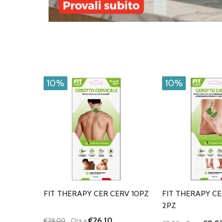
10%
10%
FIT THERAPY CER CERV 10PZ
FIT THERAPY CE
2PZ
€26,10
€29,00
Ora a