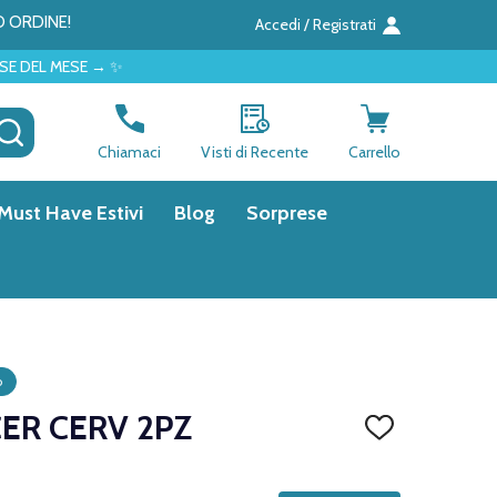
O ORDINE!
Accedi / Registrati
✨
CERCA
Chiamaci
Visti di Recente
Carrello
Must Have Estivi
Blog
Sorprese
o
CER CERV 2PZ
AGGIUNGI
ALLA
LISTA
DEI