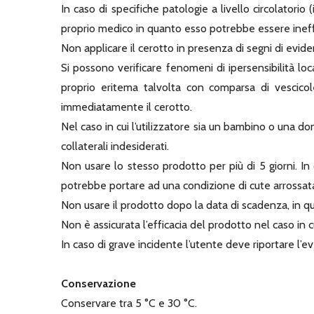
In caso di specifiche patologie a livello circolatori
proprio medico in quanto esso potrebbe essere ineff
Non applicare il cerotto in presenza di segni di evid
Si possono verificare fenomeni di ipersensibilità lo
proprio eritema talvolta con comparsa di vescicole 
immediatamente il cerotto.
Nel caso in cui l’utilizzatore sia un bambino o una don
collaterali indesiderati.
Non usare lo stesso prodotto per più di 5 giorni. I
potrebbe portare ad una condizione di cute arrossat
Non usare il prodotto dopo la data di scadenza, in q
Non è assicurata l’efficacia del prodotto nel caso in cu
In caso di grave incidente l’utente deve riportare l’e
Conservazione
Conservare tra 5 °C e 30 °C.