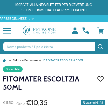
ISCRIVITI ALLA NEWSLETTER PER RICEVERE UNO
SCONTO IMMEDIATO AL PRIMO ORDINE!
SE DEL MESE → ✨
MENU
Ricerca
CE
Salute e Benessere
FITOMATER ESCOLTZIA 50ML
Disponibile
FITOMATER ESCOLTZIA
AGGI
ALLA
50ML
LISTA
DEI
DESID
€10,35
€11,50
Risparmi
€1,15
Ora a