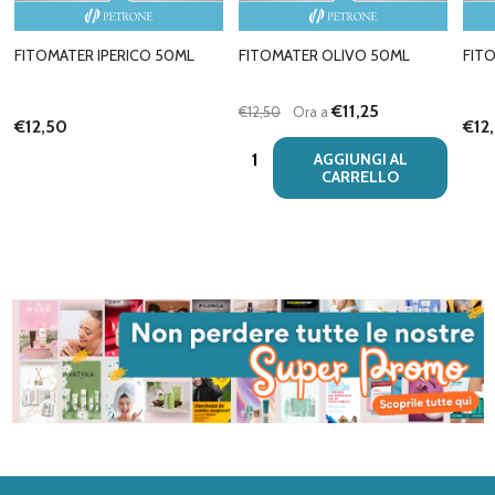
FITOMATER IPERICO 50ML
FITOMATER OLIVO 50ML
FIT
€11,25
€12,50
Ora a
€12,50
€12
Quantità:
AGGIUNGI AL
CARRELLO