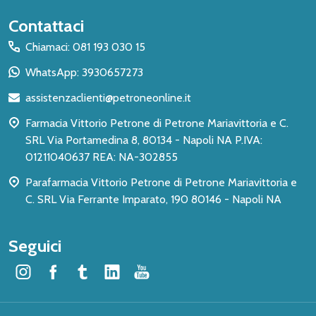
Inizio
Contattaci
del
Chiamaci: 081 193 030 15
piè
WhatsApp: 3930657273
di
assistenzaclienti@petroneonline.it
pagina
Farmacia Vittorio Petrone di Petrone Mariavittoria e C.
SRL Via Portamedina 8, 80134 - Napoli NA P.IVA:
01211040637 REA: NA-302855
Parafarmacia Vittorio Petrone di Petrone Mariavittoria e
C. SRL Via Ferrante Imparato, 190 80146 - Napoli NA
Seguici