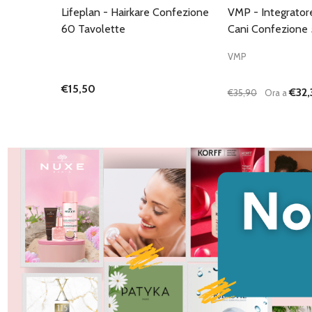
Lifeplan - Hairkare Confezione
VMP - Integrator
60 Tavolette
Cani Confezione 
VMP
€15,50
€32,
€35,90
Ora a
Quantità:
DIMINUISCI QU
AUMENTA
AG
C