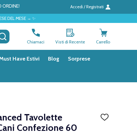
O ORDINE!
Accedi / Registrati
✨
CERCA
Chiamaci
Visti di Recente
Carrello
Must Have Estivi
Blog
Sorprese
anced Tavolette
AGGIUNGI
ALLA
 Cani Confezione 60
LISTA
DEI