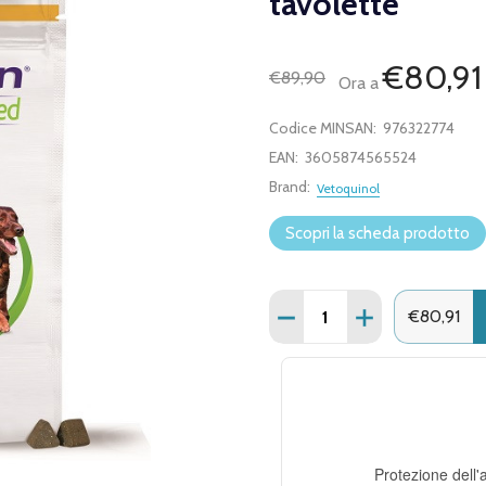
tavolette
€80,91
€89,90
Ora a
Codice MINSAN:
976322774
EAN:
3605874565524
Brand:
Vetoquinol
Scopri la scheda prodotto
Quantità:
DIMINUISCI QUANTITÀ DI
AUMENTA QUANT
€80,91