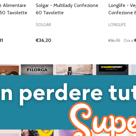
e Alimentare
Solgar - Multilady Confezione
Longlife - V
50 Tavolette
60 Tavolette
Confezione 
SOLGAR
LONGLIFE
31
€36,20
€16,70
Ora a
Quantità:
ANTITÀ DI UNDEFINED
 QUANTITÀ DI UNDEFINED
DIMINUISC
AUME
GIUNGI AL
ARRELLO