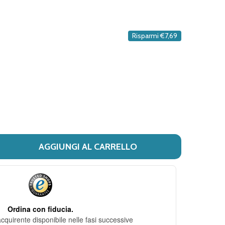
DESIDERI
Risparmi
€7,69
AGGIUNGI AL CARRELLO
 FLEXADIN - ADVANCED TAVOLETTE APPETIBILI PER CANI 
ITÀ DI FLEXADIN - ADVANCED TAVOLETTE APPETIBILI PER