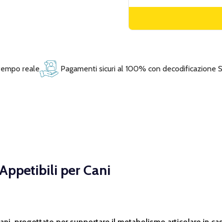
 tempo reale
Pagamenti sicuri al 100% con decodificazione 
ppetibili per Cani
cani, progettato per supportare il metabolismo articolare in ca