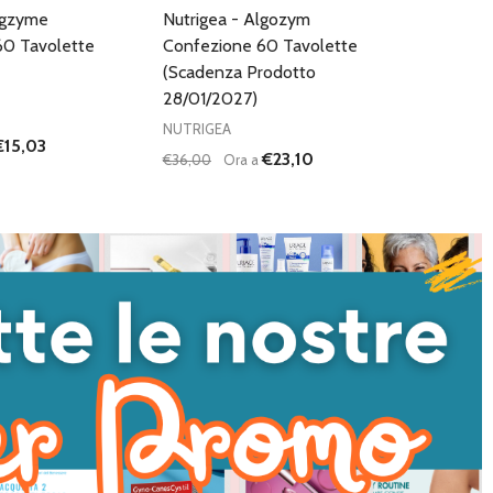
egzyme
Nutrigea - Algozym
60 Tavolette
Confezione 60 Tavolette
(Scadenza Prodotto
28/01/2027)
NUTRIGEA
€15,03
€23,10
€36,00
Ora a
Quantità:
I QUANTITÀ DI UNDEFINED
NTA QUANTITÀ DI UNDEFINED
DIMINUISCI QUANTITÀ DI UNDEFINED
AUMENTA QUANTITÀ DI UNDEFI
AGGIUNGI AL
AGGIUNGI AL
CARRELLO
CARRELLO