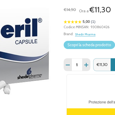
€11,30
€14,90
Ora a
Codice MINSAN:
930860426
Brand:
Shedir Pharma
Scopri la scheda prodotto
Quantità:
DIMINUISCI QUANTITÀ DI
AUMENTA QUANT
€11,30