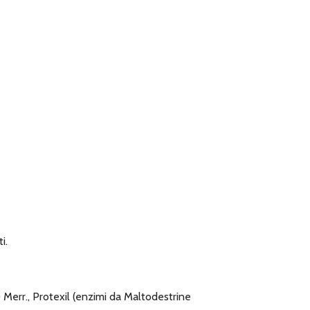
i.
err., Protexil (enzimi da Maltodestrine