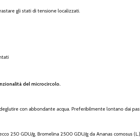
tare gli stati di tensione localizzati.
ntati
nzionalità del microcircolo.
 deglutire con abbondante acqua. Preferibilmente lontano dai past
secco 250 GDU/g, Bromelina 2500 GDU/g da Ananas comosus (L.) M