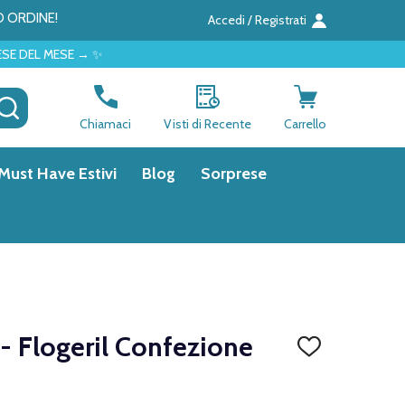
O ORDINE!
Accedi / Registrati
✨
CERCA
Chiamaci
Visti di Recente
Carrello
Must Have Estivi
Blog
Sorprese
- Flogeril Confezione
AGGIUNGI
ALLA
LISTA
DEI