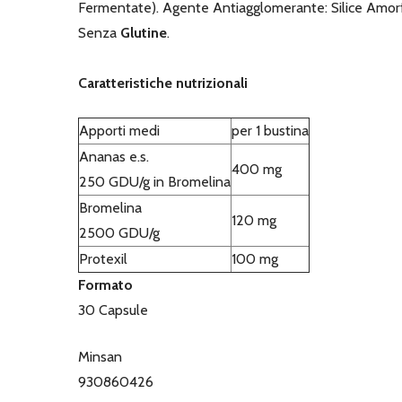
Fermentate). Agente Antiagglomerante: Silice Amorfa
Senza
Glutine
.
Caratteristiche nutrizionali
Apporti medi
per 1 bustina
Ananas e.s.
400 mg
250 GDU/g in Bromelina
Bromelina
120 mg
2500 GDU/g
Protexil
100 mg
Formato
30 Capsule
Minsan
930860426