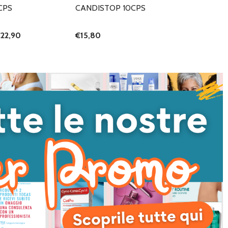
CPS
CANDISTOP 10CPS
22,90
€15,80
I QUANTITÀ DI UNDEFINED
NTA QUANTITÀ DI UNDEFINED
AGGIUNGI AL
CARRELLO