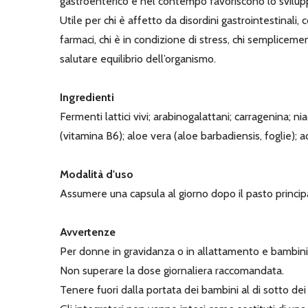
gastroenterico e nel contempo favoriscono lo svilupp
Utile per chi è affetto da disordini gastrointestinali, c
farmaci, chi è in condizione di stress, chi semplicem
salutare equilibrio dell’organismo.
Ingredienti
Fermenti lattici vivi; arabinogalattani; carragenina; n
(vitamina B6); aloe vera (aloe barbadiensis, foglie); a
Modalità d'uso
Assumere una capsula al giorno dopo il pasto princip
Avvertenze
Per donne in gravidanza o in allattamento e bambini 
Non superare la dose giornaliera raccomandata.
Tenere fuori dalla portata dei bambini al di sotto dei 