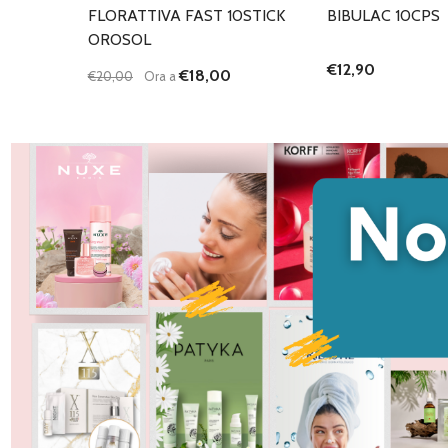
FLORATTIVA FAST 10STICK
BIBULAC 10CPS
OROSOL
€12,90
€18,00
€20,00
Ora a
Quantità:
DIMINUISCI QUANTITÀ DI UNDEFINED
AUMENTA QUANTITÀ DI UNDEFINED
AGGIUNGI AL
CARRELLO