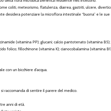
o della flora microbica benefica residente nell’intestino.
ome coliti, meteorismo, flatulenza, diarrea, gastriti, ulcere, divertico
ente desidera potenziare la microflora intestinale “buona” e le sue
iacinamide (vitamina PP); glucani; calcio pantotenato (vitamina B5); 
cido folico; fillochinone (vitamina K); cianocobalamina (vitamina B12
ale con un bicchiere d’acqua.
si raccomanda di sentire il parere del medico.
tre anni di età.