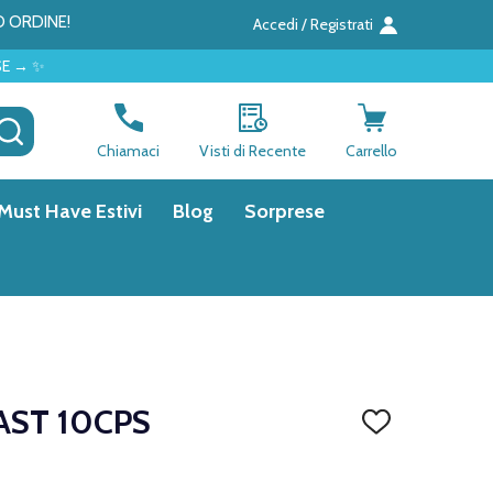
O ORDINE!
Accedi / Registrati
CERCA
Chiamaci
Visti di Recente
Carrello
Must Have Estivi
Blog
Sorprese
AST 10CPS
AGGIUNGI
ALLA
LISTA
DEI