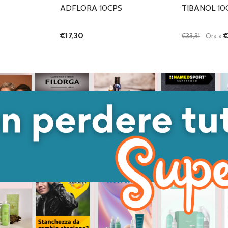
ADFLORA 10CPS
TIBANOL 10
€17,30
€
€33,31
Ora a
Quantità:
DIMINUISC
AUME