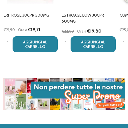
ERITROSE 30CPR 500MG
ESTROAGE LOW 30CPR
CUM
500MG
€19,71
€21,90
Ora a
€25,
€19,80
€22,00
Ora a
Quantità:
Quantità:
Quan
AGGIUNGI AL
AGGIUNGI AL
CARRELLO
CARRELLO