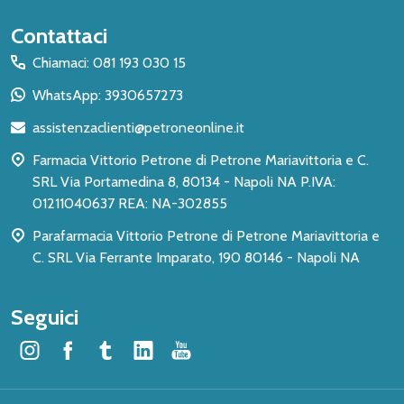
Inizio
Contattaci
del
Chiamaci: 081 193 030 15
piè
WhatsApp: 3930657273
di
assistenzaclienti@petroneonline.it
pagina
Farmacia Vittorio Petrone di Petrone Mariavittoria e C.
SRL Via Portamedina 8, 80134 - Napoli NA P.IVA:
01211040637 REA: NA-302855
Parafarmacia Vittorio Petrone di Petrone Mariavittoria e
C. SRL Via Ferrante Imparato, 190 80146 - Napoli NA
Seguici