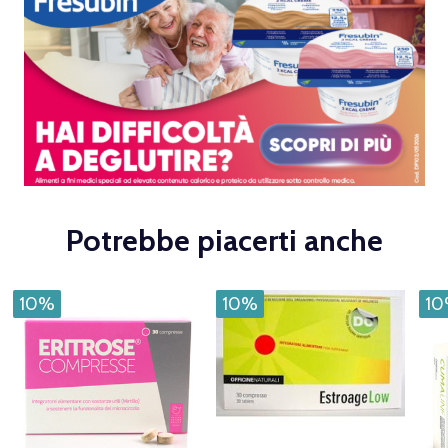
Potrebbe piacerti anche
10%
10%
1