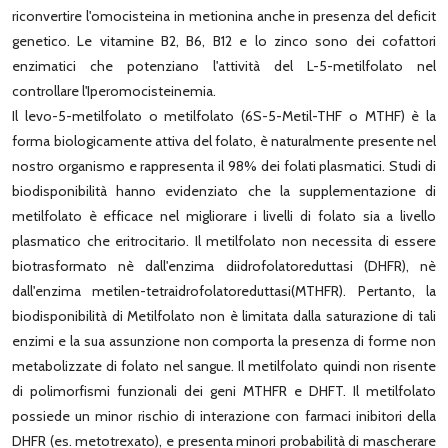
riconvertire l'omocisteina in metionina anche in presenza del deficit
genetico. Le vitamine B2, B6, B12 e lo zinco sono dei cofattori
enzimatici che potenziano l'attività del L-5-metilfolato nel
controllare l'Iperomocisteinemia.
Il levo-5-metilfolato o metilfolato (6S-5-Metil-THF o MTHF) è la
forma biologicamente attiva del folato, è naturalmente presente nel
nostro organismo e rappresenta il 98% dei folati plasmatici. Studi di
biodisponibilità hanno evidenziato che la supplementazione di
metilfolato è efficace nel migliorare i livelli di folato sia a livello
plasmatico che eritrocitario. Il metilfolato non necessita di essere
biotrasformato nè dall'enzima diidrofolatoreduttasi (DHFR), nè
dall'enzima metilen-tetraidrofolatoreduttasi(MTHFR). Pertanto, la
biodisponibilità di Metilfolato non è limitata dalla saturazione di tali
enzimi e la sua assunzione non comporta la presenza di forme non
metabolizzate di folato nel sangue. Il metilfolato quindi non risente
di polimorfismi funzionali dei geni MTHFR e DHFT. Il metilfolato
possiede un minor rischio di interazione con farmaci inibitori della
DHFR (es. metotrexato), e presenta minori probabilità di mascherare