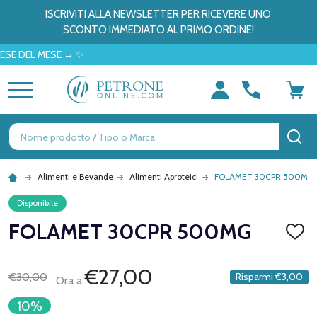
ISCRIVITI ALLA NEWSLETTER PER RICEVERE UNO
SCONTO IMMEDIATO AL PRIMO ORDINE!
L MESE → ✨
MENU
Ricerca
CE
Alimenti e Bevande
Alimenti Aproteici
FOLAMET 30CPR 500MG
Disponibile
FOLAMET 30CPR 500MG
AGGI
ALLA
LISTA
DEI
€27,00
€30,00
Risparmi
€3,00
Ora a
DESID
10%