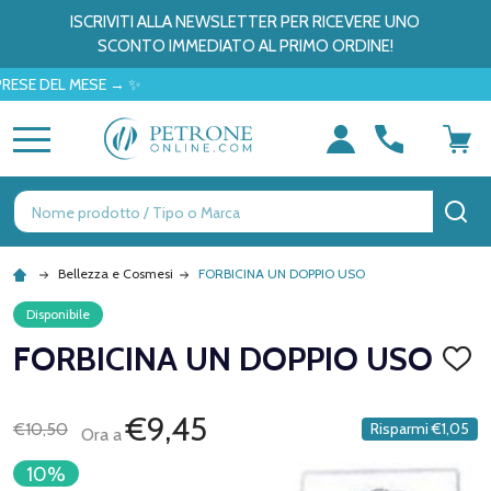
ISCRIVITI ALLA NEWSLETTER PER RICEVERE UNO
SCONTO IMMEDIATO AL PRIMO ORDINE!
 DEL MESE → ✨
MENU
Ricerca
CE
Bellezza e Cosmesi
FORBICINA UN DOPPIO USO
Disponibile
FORBICINA UN DOPPIO USO
AGGI
ALLA
LISTA
DEI
€9,45
€10,50
Risparmi
€1,05
Ora a
DESID
10%