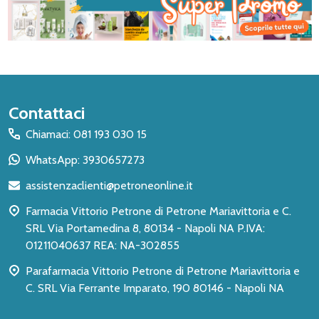
Inizio
Contattaci
del
Chiamaci: 081 193 030 15
piè
WhatsApp: 3930657273
di
assistenzaclienti@petroneonline.it
pagina
Farmacia Vittorio Petrone di Petrone Mariavittoria e C.
SRL Via Portamedina 8, 80134 - Napoli NA P.IVA:
01211040637 REA: NA-302855
Parafarmacia Vittorio Petrone di Petrone Mariavittoria e
C. SRL Via Ferrante Imparato, 190 80146 - Napoli NA