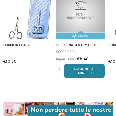
FORBICINA BABY
FORBICINA SOFARMAPIU'
FOR
SOFARMAPIÙ
€8,46
€9,40
Ora a
€10,50
€10
Quantità:
AGGIUNGI AL
CARRELLO